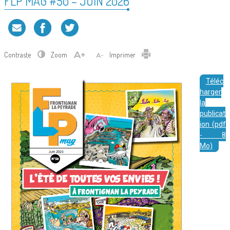
FLP MAG #50 – JUIN 2026
Contraste
Zoom
Imprimer
Téléc
harger
la
publicat
ion (pdf
- 8
Mo)