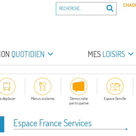
Recherche
CHAQU
Recherche
pour
:
PEYRADE
an la Peyrade
MON
QUOTIDIEN
MES
LOISIRS
e déplacer
Menus scolaires
Démocratie
Espace famille
participative
Espace France Services