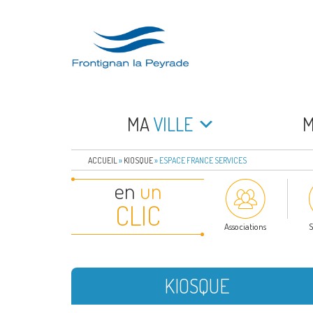
Aller
au
contenu
principal
FRONTIGNAN LA 
Bienvenue sur le site de la commune de Frontign
MA
VILLE
ACCUEIL
»
KIOSQUE
»
ESPACE FRANCE SERVICES
en
un
CLIC
Associations
S
KIOSQUE