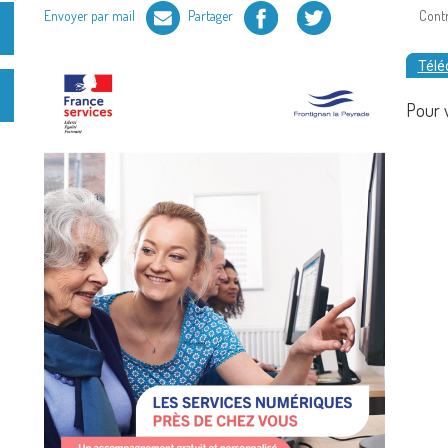
Facebook
Twitter
Envoyer par mail
Partager
Cont
Télé
Pour 