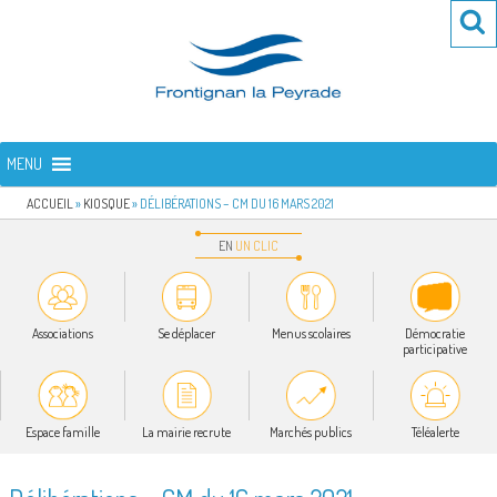
Aller
Re
R
au
po
contenu
:
principal
FRONTIGNAN LA PEYRADE
Bienvenue sur le site de la commune de Frontignan la Peyrade
MENU
ACCUEIL
»
KIOSQUE
»
DÉLIBÉRATIONS – CM DU 16 MARS 2021
EN
UN
CLIC
Associations
Se déplacer
Menus scolaires
Démocratie
participative
Espace famille
La mairie recrute
Marchés publics
Téléalerte