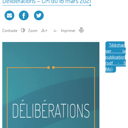
Délibérations – CM du 16 mars 2021
Contraste
Zoom
Imprimer
Téléchar
ger la
publication
(pdf - 5
Mo)