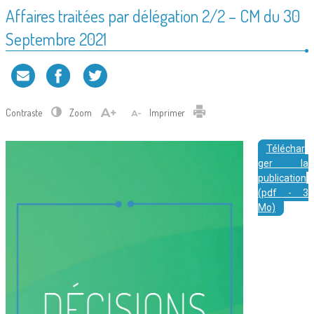
Affaires traitées par délégation 2/2 – CM du 30
Septembre 2021
Contraste
Zoom
Imprimer
Téléchar
ger la
publication
(pdf - 3
Mo)