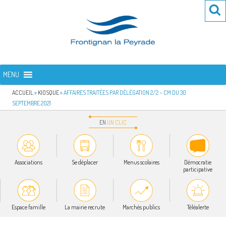
Aller
Re
R
au
po
contenu
:
principal
FRONTIGNAN LA PEYRADE
Bienvenue sur le site de la commune de Frontignan la Peyrade
MENU
ACCUEIL
»
KIOSQUE
»
AFFAIRES TRAITÉES PAR DÉLÉGATION 2/2 – CM DU 30
SEPTEMBRE 2021
EN
UN
CLIC
Associations
Se déplacer
Menus scolaires
Démocratie
participative
Espace famille
La mairie recrute
Marchés publics
Téléalerte