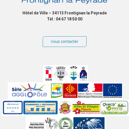
Hôtel de Ville – 34113 Frontignan la Peyrade
Tél : 04 67 18 50 00
nous contacter
Villes
jumelées
Sites
partenaires
Labels
Autres