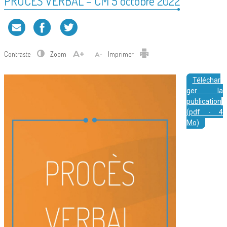
PROCES VERBAL – CM 5 octobre 2022
Contraste
Zoom
Imprimer
Téléchar
ger la
publication
(pdf - 4
Mo)