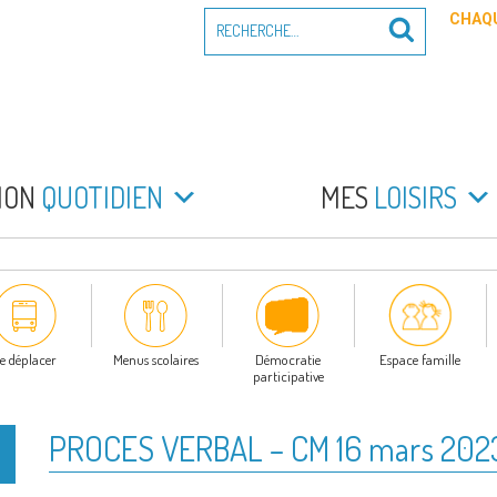
Recherche
CHAQU
Recherche
pour
:
PEYRADE
an la Peyrade
MON
QUOTIDIEN
MES
LOISIRS
e déplacer
Menus scolaires
Démocratie
Espace famille
participative
PROCES VERBAL – CM 16 mars 202