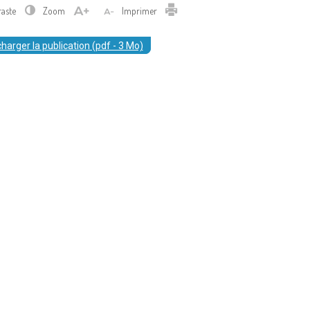
Imprimer
raste
Zoom
Imprimer
harger la publication (pdf - 3 Mo)