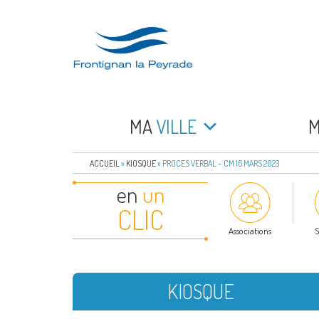
Aller
au
contenu
principal
FRONTIGNAN LA 
Bienvenue sur le site de la commune de Frontign
MA
VILLE
ACCUEIL
»
KIOSQUE
»
PROCES VERBAL – CM 16 MARS 2023
en
un
CLIC
Associations
S
KIOSQUE