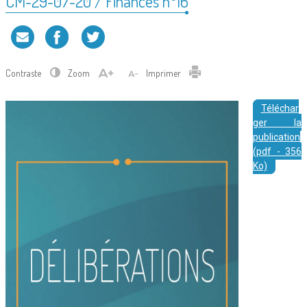
CM-29-07-20 / Finances n°16
Contraste
Zoom
Imprimer
Téléchar
ger la
publication
(pdf - 356
Ko)