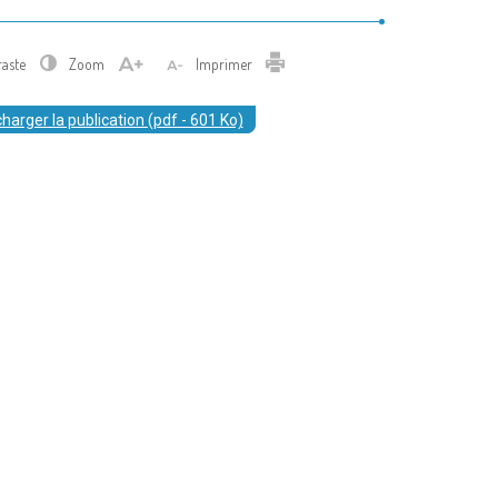
Imprimer
raste
Zoom
Imprimer
harger la publication (pdf - 601 Ko)