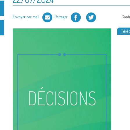
Facebook
Twitter
Envoyer par mail
Partager
Cont
Téléc