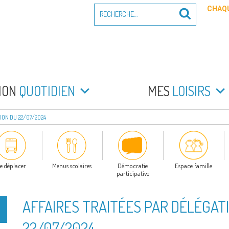
Recherche
CHAQU
Recherche
pour
:
PEYRADE
an la Peyrade
MON
QUOTIDIEN
MES
LOISIRS
ION DU 22/07/2024
e déplacer
Menus scolaires
Démocratie
Espace famille
participative
AFFAIRES TRAITÉES PAR DÉLÉGAT
22/07/2024