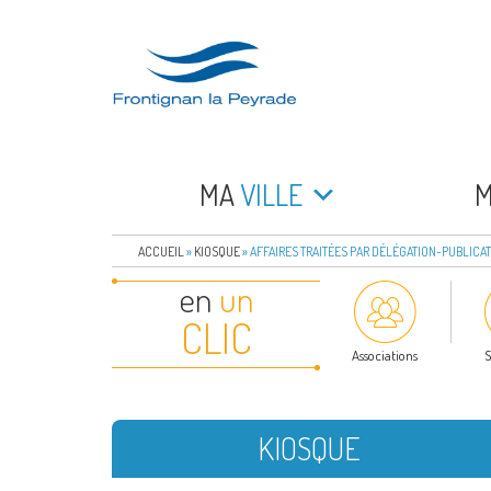
Aller
au
contenu
principal
FRONTIGNAN LA 
Bienvenue sur le site de la commune de Frontign
MA
VILLE
ACCUEIL
»
KIOSQUE
»
AFFAIRES TRAITÉES PAR DÉLÉGATION-PUBLICAT
en
un
CLIC
Associations
S
KIOSQUE