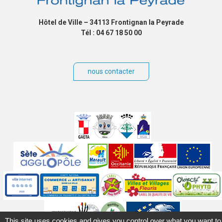
Hôtel de Ville – 34113 Frontignan la Peyrade
Tél : 04 67 18 50 00
nous contacter
Villes
jumelées
Sites
partenaires
Labels
Autres
This site uses cookies and gives you control over what you want to