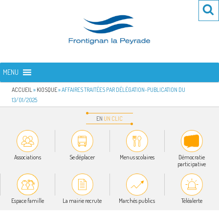
Aller
Re
R
au
po
contenu
:
principal
FRONTIGNAN LA PEYRADE
Bienvenue sur le site de la commune de Frontignan la Peyrade
MENU
ACCUEIL
»
KIOSQUE
»
AFFAIRES TRAITÉES PAR DÉLÉGATION-PUBLICATION DU
13/01/2025
EN
UN
CLIC
Associations
Se déplacer
Menus scolaires
Démocratie
participative
Espace famille
La mairie recrute
Marchés publics
Téléalerte