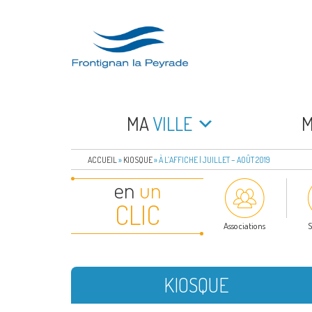
Aller
au
contenu
principal
FRONTIGNAN LA 
Bienvenue sur le site de la commune de Frontign
MA
VILLE
ACCUEIL
»
KIOSQUE
»
À L’AFFICHE | JUILLET – AOÛT 2019
en
un
CLIC
Associations
S
KIOSQUE