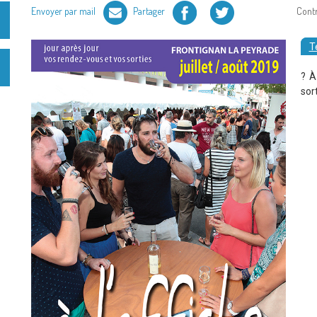
Facebook
Twitter
Envoyer par mail
Partager
Cont
T
? À
sor