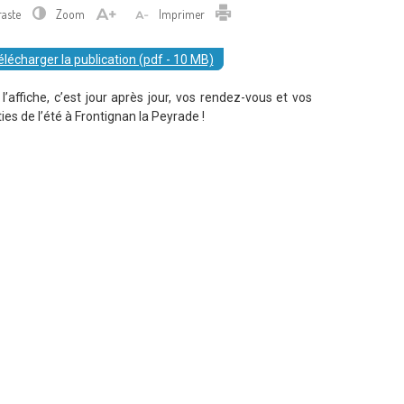
Imprimer
raste
Zoom
Imprimer
élécharger la publication (pdf - 10 MB)
 l’affiche, c’est jour après jour, vos rendez-vous et vos
ties de l’été à Frontignan la Peyrade !