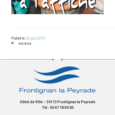
Publié
Publié le
20 juin 2019
le
CATÉGORIES
GUIDES
Hôtel de Ville – 34113 Frontignan la Peyrade
Tél : 04 67 18 50 00