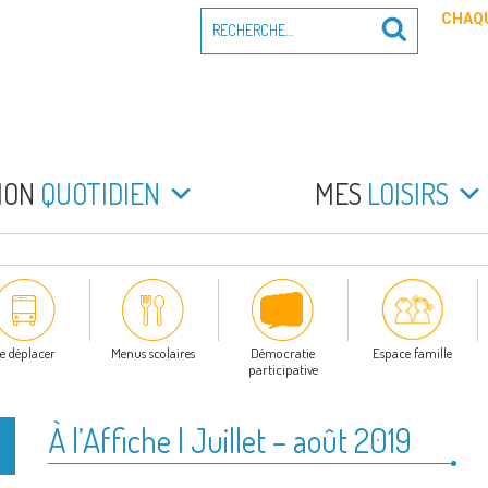
Recherche
CHAQU
Recherche
pour
:
PEYRADE
an la Peyrade
MON
QUOTIDIEN
MES
LOISIRS
e déplacer
Menus scolaires
Démocratie
Espace famille
participative
À l’Affiche | Juillet – août 2019