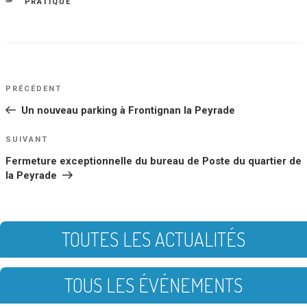
le
CATÉGORIES
PRATIQUE
NAVIGATION
Article
PRÉCÉDENT
DE
précédent
Un nouveau parking à Frontignan la Peyrade
L’ARTICLE
Article
SUIVANT
suivant
Fermeture exceptionnelle du bureau de Poste du quartier de
la Peyrade
TOUTES LES ACTUALITÉS
TOUS LES ÉVÉNEMENTS