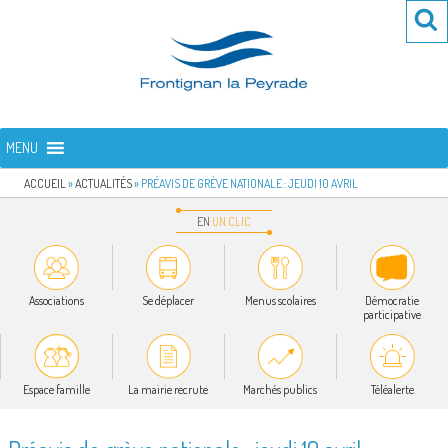
Aller
Re
R
au
po
contenu
:
principal
FRONTIGNAN LA PEYRADE
Bienvenue sur le site de la commune de Frontignan la Peyrade
MENU
ACCUEIL
»
ACTUALITÉS
»
PRÉAVIS DE GRÈVE NATIONALE : JEUDI 10 AVRIL
EN
UN
CLIC
Associations
Se déplacer
Menus scolaires
Démocratie
participative
Espace famille
La mairie recrute
Marchés publics
Téléalerte