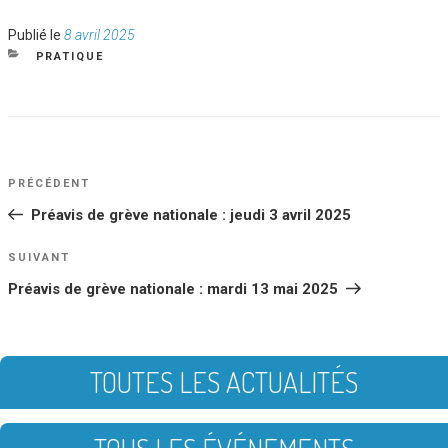
Publié
Publié le
8 avril 2025
le
CATÉGORIES
PRATIQUE
NAVIGATION
Article
PRÉCÉDENT
DE
précédent
Préavis de grève nationale : jeudi 3 avril 2025
L’ARTICLE
Article
SUIVANT
suivant
Préavis de grève nationale : mardi 13 mai 2025
TOUTES LES ACTUALITÉS