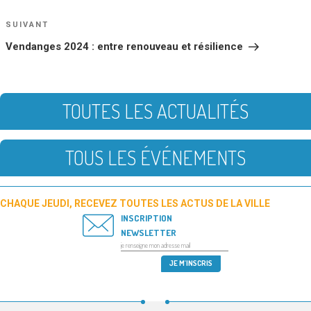
Article
SUIVANT
suivant
Vendanges 2024 : entre renouveau et résilience
TOUTES LES ACTUALITÉS
TOUS LES ÉVÉNEMENTS
CHAQUE JEUDI, RECEVEZ TOUTES LES ACTUS DE LA VILLE
INSCRIPTION
NEWSLETTER