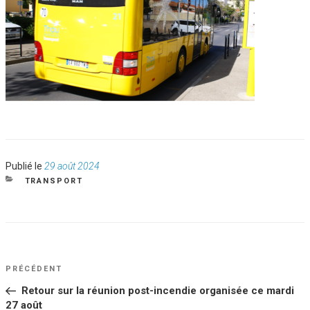
Publié
Publié le
29 août 2024
le
CATÉGORIES
TRANSPORT
NAVIGATION
Article
PRÉCÉDENT
DE
précédent
Retour sur la réunion post-incendie organisée ce mardi
L’ARTICLE
27 août