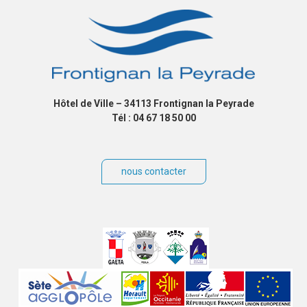
Hôtel de Ville – 34113 Frontignan la Peyrade
Tél : 04 67 18 50 00
nous contacter
Villes
jumelées
Sites
partenaires