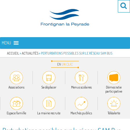
Aller
Re
R
au
po
contenu
:
principal
FRONTIGNAN LA PEYRADE
Bienvenue sur le site de la commune de Frontignan la Peyrade
MENU
ACCUEIL
»
ACTUALITÉS
»
PERTURBATIONS POSSIBLES SUR LE RÉSEAU SAM BUS
EN
UN
CLIC
Associations
Se déplacer
Menus scolaires
Démocratie
participative
Espace famille
La mairie recrute
Marchés publics
Téléalerte