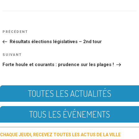
NAVIGATION
Article
PRÉCÉDENT
DE
précédent
Résultats élections législatives – 2nd tour
L’ARTICLE
Article
SUIVANT
suivant
Forte houle et courants : prudence sur les plages !
TOUTES LES ACTUALITÉS
TOUS LES ÉVÉNEMENTS
CHAQUE JEUDI, RECEVEZ TOUTES LES ACTUS DE LA VILLE