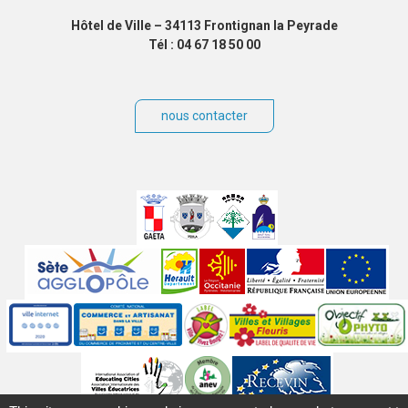
Hôtel de Ville – 34113 Frontignan la Peyrade
Tél : 04 67 18 50 00
nous contacter
Villes
jumelées
Sites
partenaires
Labels
Autres