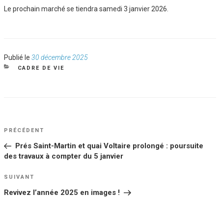
Le prochain marché se tiendra samedi 3 janvier 2026.
Publié
Publié le
30 décembre 2025
le
CATÉGORIES
CADRE DE VIE
NAVIGATION
Article
PRÉCÉDENT
DE
précédent
Prés Saint-Martin et quai Voltaire prolongé : poursuite
L’ARTICLE
des travaux à compter du 5 janvier
Article
SUIVANT
suivant
Revivez l’année 2025 en images !