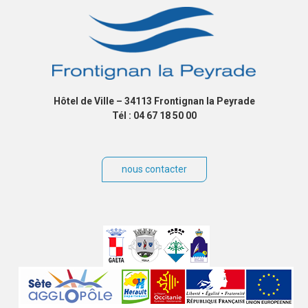
Hôtel de Ville – 34113 Frontignan la Peyrade
Tél : 04 67 18 50 00
nous contacter
Villes
jumelées
Sites
partenaires