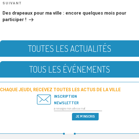
Article
SUIVANT
suivant
Des drapeaux pour ma ville : encore quelques mois pour
participer !
TOUTES LES ACTUALITÉS
TOUS LES ÉVÉNEMENTS
CHAQUE JEUDI, RECEVEZ TOUTES LES ACTUS DE LA VILLE
INSCRIPTION
NEWSLETTER