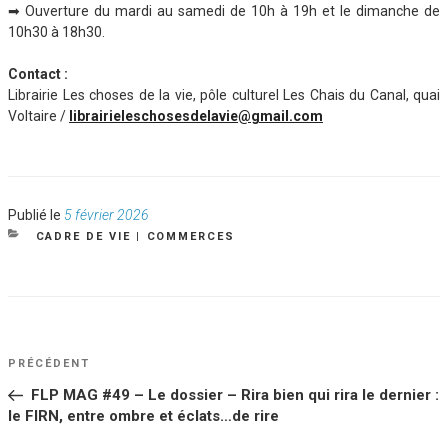
➡︎ Ouverture du mardi au samedi de 10h à 19h et le dimanche de
10h30 à 18h30.
Contact :
Librairie Les choses de la vie, pôle culturel Les Chais du Canal, quai
Voltaire /
librairieleschosesdelavie@gmail.com
Publié
Publié le
5 février 2026
le
CATÉGORIES
CADRE DE VIE
|
COMMERCES
NAVIGATION
Article
PRÉCÉDENT
DE
précédent
FLP MAG #49 – Le dossier – Rira bien qui rira le dernier :
L’ARTICLE
le FIRN, entre ombre et éclats…de rire