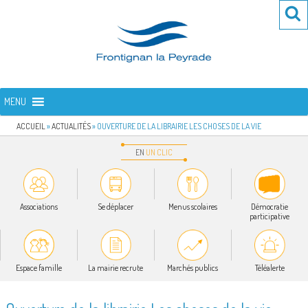
Aller
Re
R
au
po
contenu
:
principal
FRONTIGNAN LA PEYRADE
Bienvenue sur le site de la commune de Frontignan la Peyrade
MENU
ACCUEIL
»
ACTUALITÉS
»
OUVERTURE DE LA LIBRAIRIE LES CHOSES DE LA VIE
EN
UN
CLIC
Associations
Se déplacer
Menus scolaires
Démocratie
participative
Espace famille
La mairie recrute
Marchés publics
Téléalerte