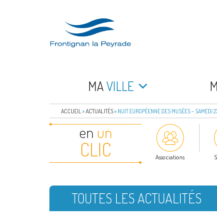
Aller
au
contenu
principal
FRONTIGNAN LA 
Bienvenue sur le site de la commune de Frontign
MA
VILLE
ACCUEIL
»
ACTUALITÉS
»
NUIT EUROPÉENNE DES MUSÉES – SAMEDI 2
en
un
CLIC
Associations
S
TOUTES LES ACTUALITÉS