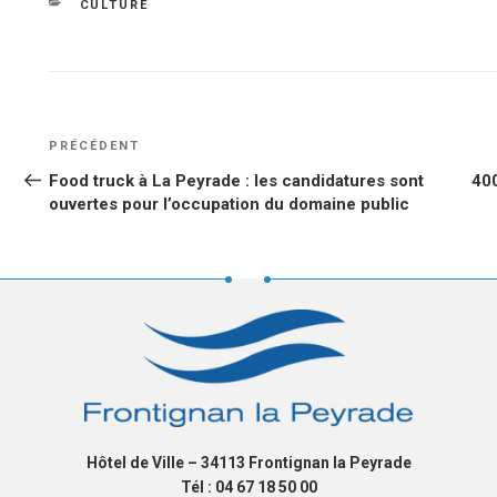
le
CATÉGORIES
CULTURE
NAVIGATION
Article
PRÉCÉDENT
DE
précédent
Food truck à La Peyrade : les candidatures sont
400
L’ARTICLE
ouvertes pour l’occupation du domaine public
Hôtel de Ville – 34113 Frontignan la Peyrade
Tél : 04 67 18 50 00