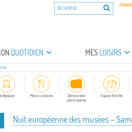
Recherche
CHAQU
Recherche
pour
:
PEYRADE
an la Peyrade
MON
QUOTIDIEN
MES
LOISIRS
3 MAI
e déplacer
Menus scolaires
Démocratie
Espace famille
participative
Nuit européenne des musées – Sam