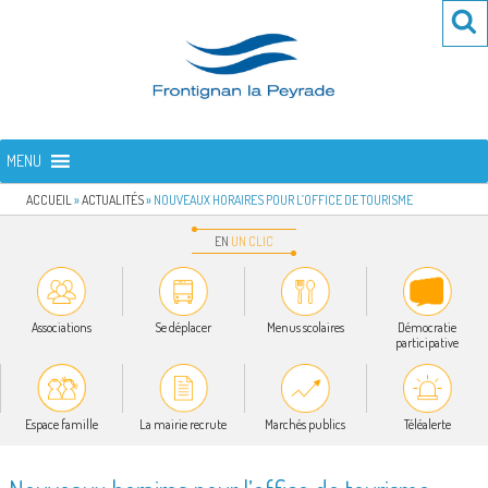
Aller
Re
R
au
po
contenu
:
principal
FRONTIGNAN LA PEYRADE
Bienvenue sur le site de la commune de Frontignan la Peyrade
MENU
ACCUEIL
»
ACTUALITÉS
»
NOUVEAUX HORAIRES POUR L’OFFICE DE TOURISME
EN
UN
CLIC
Associations
Se déplacer
Menus scolaires
Démocratie
participative
Espace famille
La mairie recrute
Marchés publics
Téléalerte