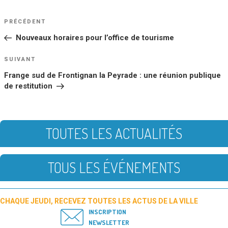
NAVIGATION
Article
PRÉCÉDENT
DE
précédent
Nouveaux horaires pour l’office de tourisme
L’ARTICLE
Article
SUIVANT
suivant
Frange sud de Frontignan la Peyrade : une réunion publique
de restitution
TOUTES LES ACTUALITÉS
TOUS LES ÉVÉNEMENTS
CHAQUE JEUDI, RECEVEZ TOUTES LES ACTUS DE LA VILLE
INSCRIPTION
NEWSLETTER