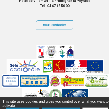
Hôtel de Ville – 34113 Frontignan la Peyrade
Tél : 04 67 18 50 00
nous contacter
Villes
jumelées
Sites
partenaires
Labels
Autres
This site uses cookies and gives you control over what you want to
activate
Mentions légales
Accessibilité
Plan du site
Contact