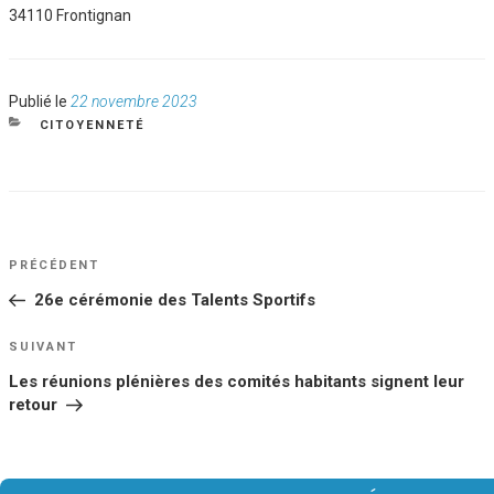
34110 Frontignan
Publié
Publié le
22 novembre 2023
le
CATÉGORIES
CITOYENNETÉ
NAVIGATION
Article
PRÉCÉDENT
DE
précédent
26e cérémonie des Talents Sportifs
L’ARTICLE
Article
SUIVANT
suivant
Les réunions plénières des comités habitants signent leur
retour