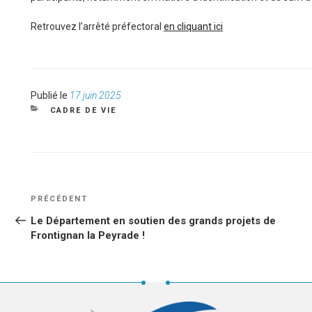
Retrouvez l’arrêté préfectoral
en cliquant ici
Publié
Publié le
17 juin 2025
le
CATÉGORIES
CADRE DE VIE
NAVIGATION
Article
PRÉCÉDENT
DE
précédent
Le Département en soutien des grands projets de
L’ARTICLE
Frontignan la Peyrade !