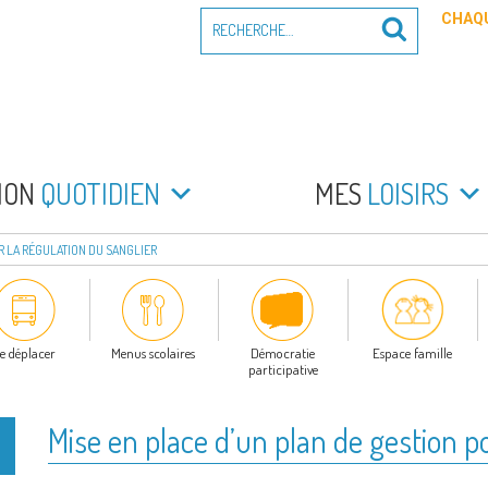
Recherche
CHAQU
Recherche
pour
:
PEYRADE
an la Peyrade
MON
QUOTIDIEN
MES
LOISIRS
R LA RÉGULATION DU SANGLIER
e déplacer
Menus scolaires
Démocratie
Espace famille
participative
Mise en place d’un plan de gestion po