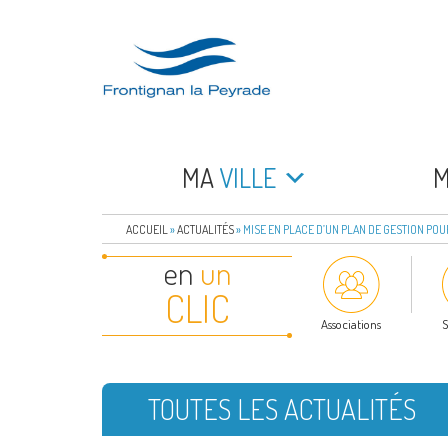
Aller
au
contenu
principal
FRONTIGNAN LA 
Bienvenue sur le site de la commune de Frontign
MA
VILLE
ACCUEIL
»
ACTUALITÉS
»
MISE EN PLACE D’UN PLAN DE GESTION POU
en
un
CLIC
Associations
S
TOUTES LES ACTUALITÉS