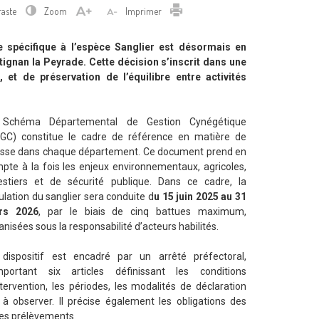
Imprimer
raste
Zoom
Imprimer
e spécifique à l’espèce Sanglier est désormais en
tignan la Peyrade. Cette décision s’inscrit dans une
t de préservation de l’équilibre entre activités
 Schéma Départemental de Gestion Cynégétique
GC) constitue le cadre de référence en matière de
sse dans chaque département. Ce document prend en
pte à la fois les enjeux environnementaux, agricoles,
estiers et de sécurité publique. Dans ce cadre, la
ulation du sanglier sera conduite d
u 15 juin 2025 au 31
rs 2026
, par le biais de cinq battues maximum,
anisées sous la responsabilité d’acteurs habilités.
dispositif est encadré par un arrêté préfectoral,
portant six articles définissant les conditions
ntervention, les périodes, les modalités de déclaration
à observer. Il précise également les obligations des
des prélèvements.