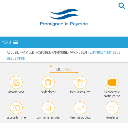
Aller
Re
R
au
po
contenu
:
principal
FRONTIGNAN LA PEYRADE
Bienvenue sur le site de la commune de Frontignan la Peyrade
MENU
ACCUEIL
»
MA VILLE
»
HISTOIRE & PATRIMOINE
»
WIKIMUSCAT
»
WIKIMUSCAT NOTES DE
DÉGUSTATION
EN
UN
CLIC
Associations
Se déplacer
Menus scolaires
Démocratie
participative
Espace famille
La mairie recrute
Marchés publics
Téléalerte