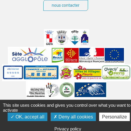
nous contacter
Villes
jumelées
Sites
partenaires
Labels
Autres
This site uses cookies and gives you control over what you want to
Mentions légales
Accessibilité
Plan du site
Contact
activate
Crédits
Gérer les cookies
Politique de confidentialité
OK, accept all
Deny all cookies
Personalize
Privacy policy