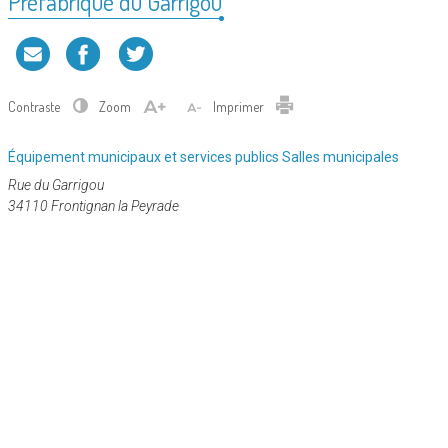
Préfabriqué du Garrigou
Contraste
Zoom
Imprimer
Catégorie
Équipement municipaux et services publics
Salles municipales
:
Rue du Garrigou
34110 Frontignan la Peyrade