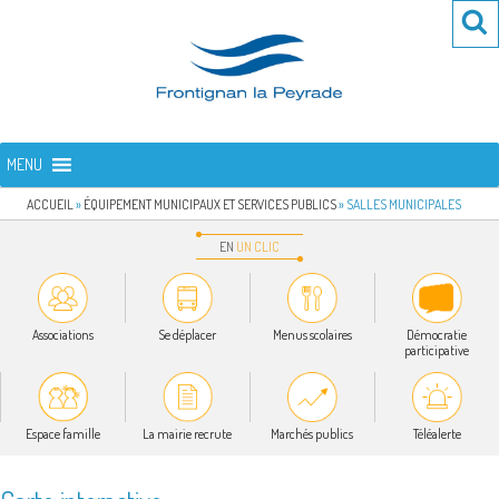
Aller
Re
R
au
po
contenu
:
principal
FRONTIGNAN LA PEYRADE
Bienvenue sur le site de la commune de Frontignan la Peyrade
MENU
ACCUEIL
»
ÉQUIPEMENT MUNICIPAUX ET SERVICES PUBLICS
»
SALLES MUNICIPALES
EN
UN
CLIC
Associations
Se déplacer
Menus scolaires
Démocratie
participative
Espace famille
La mairie recrute
Marchés publics
Téléalerte