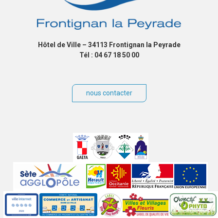
Hôtel de Ville – 34113 Frontignan la Peyrade
Tél : 04 67 18 50 00
nous contacter
Villes
jumelées
Sites
partenaires
Labels