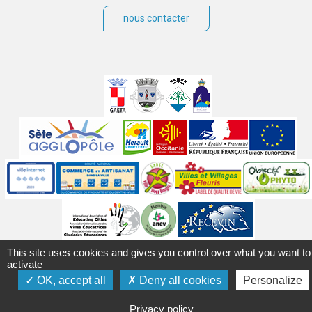
nous contacter
Villes
jumelées
Sites
partenaires
Labels
Autres
This site uses cookies and gives you control over what you want to
Mentions légales
Accessibilité
Plan du site
Contact
activate
Crédits
Gérer les cookies
Politique de confidentialité
OK, accept all
Deny all cookies
Personalize
Privacy policy