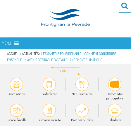
Aller
Re
R
au
po
contenu
:
principal
FRONTIGNAN LA PEYRADE
Bienvenue sur le site de la commune de Frontignan la Peyrade
MENU
ACCUEIL
»
ACTUALITÉS
»
LES SAMEDIS POUR DEMAIN OU COMMENT CONSTRUIRE
ENSEMBLE UN AVENIR DÉSIRABLE FACE AU CHANGEMENT CLIMATIQUE
EN
UN
CLIC
Associations
Se déplacer
Menus scolaires
Démocratie
participative
Espace famille
La mairie recrute
Marchés publics
Téléalerte