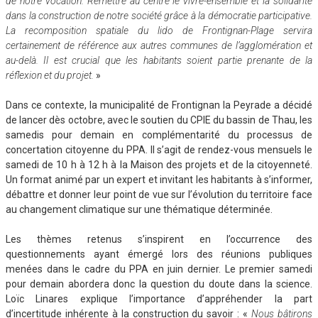
de notre vocation. Remettre au centre le vivre-ensemble et la solidarité
dans la construction de notre société grâce à la démocratie participative.
La recomposition spatiale du lido de Frontignan-Plage servira
certainement de référence aux autres communes de l’agglomération et
au-delà. Il est crucial que les habitants soient partie prenante de la
réflexion et du projet.
»
Dans ce contexte, la municipalité de Frontignan la Peyrade a décidé
de lancer dès octobre, avec le soutien du CPIE du bassin de Thau, les
samedis pour demain en complémentarité du processus de
concertation citoyenne du PPA. Il s’agit de rendez-vous mensuels le
samedi de 10 h à 12 h à la Maison des projets et de la citoyenneté.
Un format animé par un expert et invitant les habitants à s’informer,
débattre et donner leur point de vue sur l’évolution du territoire face
au changement climatique sur une thématique déterminée.
Les thèmes retenus s’inspirent en l’occurrence des
questionnements ayant émergé lors des réunions publiques
menées dans le cadre du PPA en juin dernier. Le premier samedi
pour demain abordera donc la question du doute dans la science.
Loïc Linares explique l’importance d’appréhender la part
d’incertitude inhérente à la construction du savoir : «
Nous bâtirons