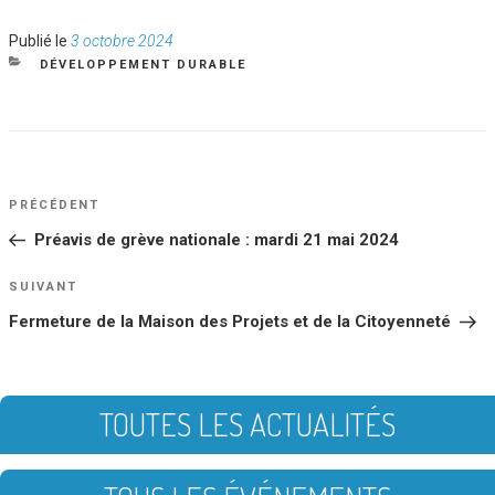
Publié
Publié le
3 octobre 2024
le
CATÉGORIES
DÉVELOPPEMENT DURABLE
NAVIGATION
Article
PRÉCÉDENT
DE
précédent
Préavis de grève nationale : mardi 21 mai 2024
L’ARTICLE
Article
SUIVANT
suivant
Fermeture de la Maison des Projets et de la Citoyenneté
TOUTES LES ACTUALITÉS