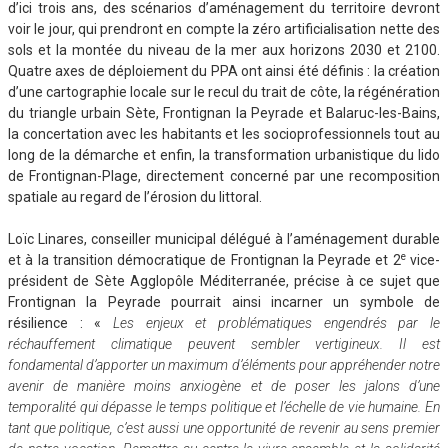
d’ici trois ans, des scénarios d’aménagement du territoire devront
voir le jour, qui prendront en compte la zéro artificialisation nette des
sols et la montée du niveau de la mer aux horizons 2030 et 2100.
Quatre axes de déploiement du PPA ont ainsi été définis : la création
d’une cartographie locale sur le recul du trait de côte, la régénération
du triangle urbain Sète, Frontignan la Peyrade et Balaruc-les-Bains,
la concertation avec les habitants et les socioprofessionnels tout au
long de la démarche et enfin, la transformation urbanistique du lido
de Frontignan-Plage, directement concerné par une recomposition
spatiale au regard de l’érosion du littoral.
Loïc Linares, conseiller municipal délégué à l’aménagement durable
e
et à la transition démocratique de Frontignan la Peyrade et 2
vice-
président de Sète Agglopôle Méditerranée, précise à ce sujet que
Frontignan la Peyrade pourrait ainsi incarner un symbole de
résilience : «
Les enjeux et problématiques engendrés par le
réchauffement climatique peuvent sembler vertigineux. Il est
fondamental d’apporter un maximum d’éléments pour appréhender notre
avenir de manière moins anxiogène et de poser les jalons d’une
temporalité qui dépasse le temps politique et l’échelle de vie humaine. En
tant que politique, c’est aussi une opportunité de revenir au sens premier