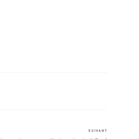
Article
SUIVANT
suivant