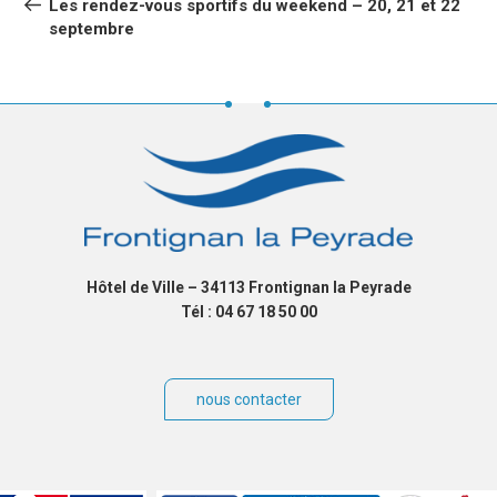
Les rendez-vous sportifs du weekend – 20, 21 et 22
L’ARTICLE
septembre
Hôtel de Ville – 34113 Frontignan la Peyrade
Tél : 04 67 18 50 00
nous contacter