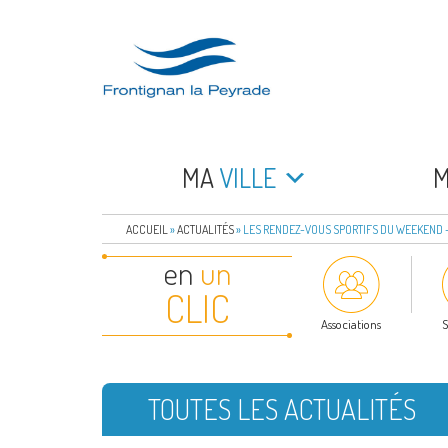
Aller
au
contenu
principal
FRONTIGNAN LA 
Bienvenue sur le site de la commune de Frontign
MA
VILLE
ACCUEIL
»
ACTUALITÉS
»
LES RENDEZ-VOUS SPORTIFS DU WEEKEND – 1
en
un
CLIC
Associations
S
TOUTES LES ACTUALITÉS