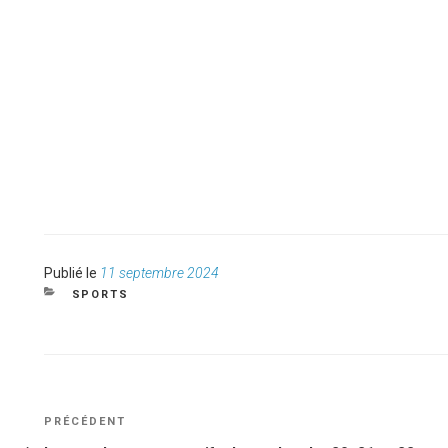
Publié
Publié le
11 septembre 2024
le
CATÉGORIES
SPORTS
NAVIGATION
Article
PRÉCÉDENT
DE
précédent