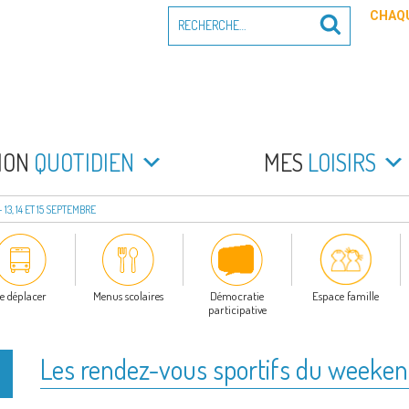
Recherche
CHAQU
Recherche
pour
:
PEYRADE
an la Peyrade
MON
QUOTIDIEN
MES
LOISIRS
3, 14 ET 15 SEPTEMBRE
e déplacer
Menus scolaires
Démocratie
Espace famille
participative
Les rendez-vous sportifs du weekend