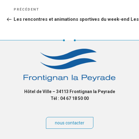
NAVIGATION
Article
PRÉCÉDENT
DE
précédent
Les rencontres et animations sportives du week-end
Les
L’ARTICLE
Hôtel de Ville – 34113 Frontignan la Peyrade
Tél : 04 67 18 50 00
nous contacter