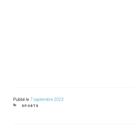
Publié
Publié le
7 septembre 2023
le
CATÉGORIES
SPORTS