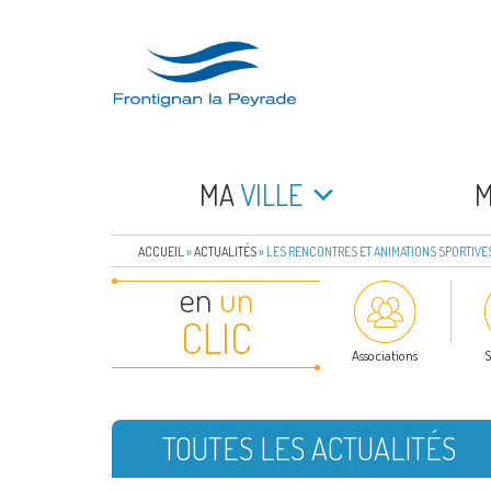
Aller
au
contenu
principal
FRONTIGNAN LA 
Bienvenue sur le site de la commune de Frontign
MA
VILLE
ACCUEIL
»
ACTUALITÉS
»
LES RENCONTRES ET ANIMATIONS SPORTIV
en
un
CLIC
Associations
S
TOUTES LES ACTUALITÉS