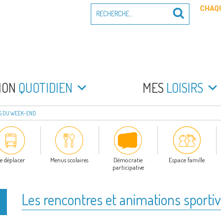
Recherche
CHAQU
Recherche
pour
:
PEYRADE
an la Peyrade
MON
QUOTIDIEN
MES
LOISIRS
ES DU WEEK-END
e déplacer
Menus scolaires
Démocratie
Espace famille
participative
Les rencontres et animations sport