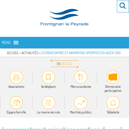
Aller
Re
R
au
po
contenu
:
principal
FRONTIGNAN LA PEYRADE
Bienvenue sur le site de la commune de Frontignan la Peyrade
MENU
ACCUEIL
»
ACTUALITÉS
»
LES RENCONTRES ET ANIMATIONS SPORTIVES DU WEEK-END
EN
UN
CLIC
Associations
Se déplacer
Menus scolaires
Démocratie
participative
Espace famille
La mairie recrute
Marchés publics
Téléalerte