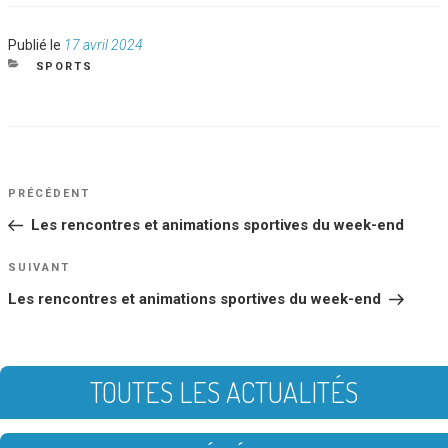
Publié
Publié le
17 avril 2024
le
CATÉGORIES
SPORTS
NAVIGATION
Article
PRÉCÉDENT
DE
précédent
Les rencontres et animations sportives du week-end
L’ARTICLE
Article
SUIVANT
suivant
Les rencontres et animations sportives du week-end
TOUTES LES ACTUALITÉS