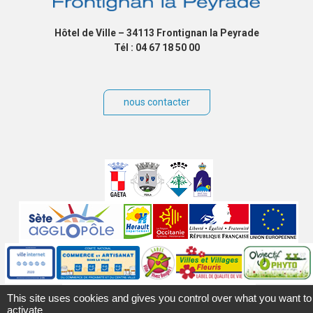
Hôtel de Ville – 34113 Frontignan la Peyrade
Tél : 04 67 18 50 00
nous contacter
Villes
jumelées
Sites
partenaires
Labels
Autres
This site uses cookies and gives you control over what you want to
activate