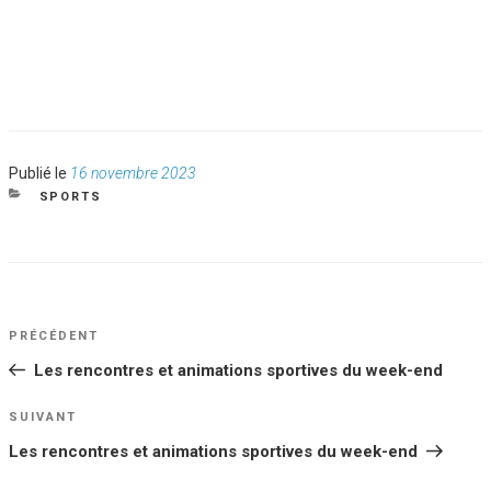
Publié
Publié le
16 novembre 2023
le
CATÉGORIES
SPORTS
NAVIGATION
Article
PRÉCÉDENT
DE
précédent
Les rencontres et animations sportives du week-end
L’ARTICLE
Article
SUIVANT
suivant
Les rencontres et animations sportives du week-end