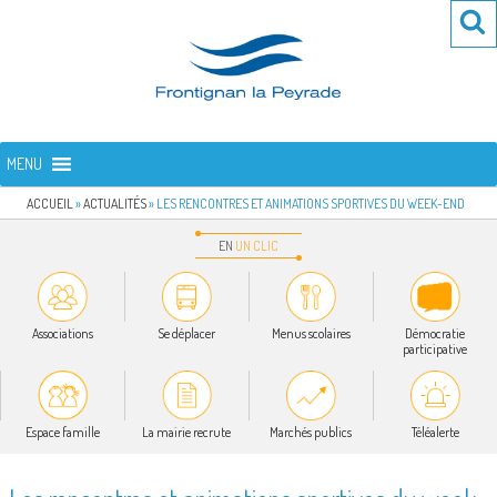
Aller
Re
R
au
po
contenu
:
principal
FRONTIGNAN LA PEYRADE
Bienvenue sur le site de la commune de Frontignan la Peyrade
MENU
ACCUEIL
»
ACTUALITÉS
»
LES RENCONTRES ET ANIMATIONS SPORTIVES DU WEEK-END
EN
UN
CLIC
Associations
Se déplacer
Menus scolaires
Démocratie
participative
Espace famille
La mairie recrute
Marchés publics
Téléalerte