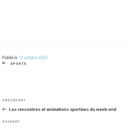
Publié
Publié le
12 octobre 2023
le
CATÉGORIES
SPORTS
NAVIGATION
Article
PRÉCÉDENT
DE
précédent
Les rencontres et animations sportives du week-end
L’ARTICLE
Article
SUIVANT
suivant