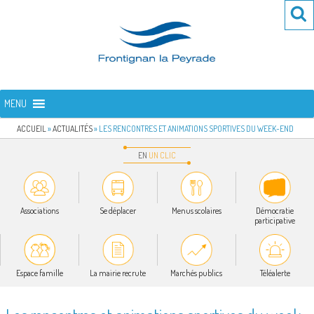
Aller
Re
R
au
po
contenu
:
principal
FRONTIGNAN LA PEYRADE
Bienvenue sur le site de la commune de Frontignan la Peyrade
MENU
ACCUEIL
»
ACTUALITÉS
»
LES RENCONTRES ET ANIMATIONS SPORTIVES DU WEEK-END
EN
UN
CLIC
Associations
Se déplacer
Menus scolaires
Démocratie
participative
Espace famille
La mairie recrute
Marchés publics
Téléalerte