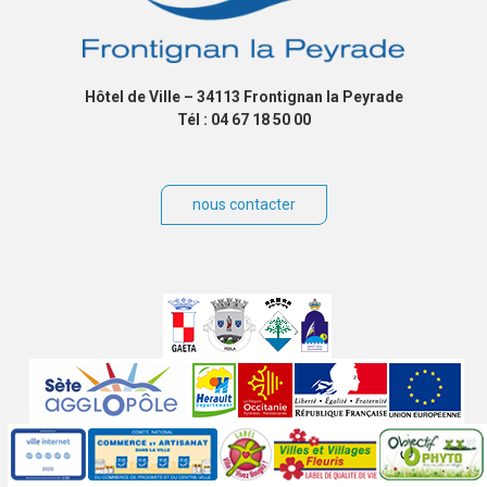
Hôtel de Ville – 34113 Frontignan la Peyrade
Tél : 04 67 18 50 00
nous contacter
Villes
jumelées
Sites
partenaires
Labels