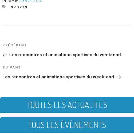
Publié
Publié le
30 mai 2024
le
CATÉGORIES
SPORTS
NAVIGATION
Article
PRÉCÉDENT
DE
précédent
Les rencontres et animations sportives du week-end
L’ARTICLE
Article
SUIVANT
suivant
Les rencontres et animations sportives du week-end
TOUTES LES ACTUALITÉS
TOUS LES ÉVÉNEMENTS