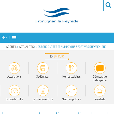
Aller
Re
R
au
po
contenu
:
principal
FRONTIGNAN LA PEYRADE
Bienvenue sur le site de la commune de Frontignan la Peyrade
MENU
ACCUEIL
»
ACTUALITÉS
»
LES RENCONTRES ET ANIMATIONS SPORTIVES DU WEEK-END
EN
UN
CLIC
Associations
Se déplacer
Menus scolaires
Démocratie
participative
Espace famille
La mairie recrute
Marchés publics
Téléalerte