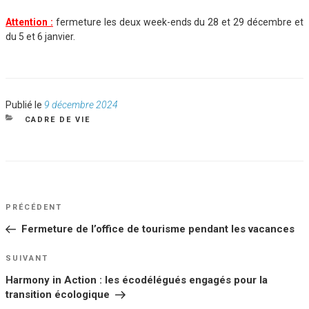
Attention :
fermeture les deux week-ends du 28 et 29 décembre et
du 5 et 6 janvier.
Publié
Publié le
9 décembre 2024
le
CATÉGORIES
CADRE DE VIE
NAVIGATION
Article
PRÉCÉDENT
DE
précédent
Fermeture de l’office de tourisme pendant les vacances
L’ARTICLE
Article
SUIVANT
suivant
Harmony in Action : les écodélégués engagés pour la
transition écologique