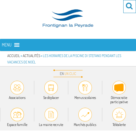
Aller
Re
R
au
po
contenu
:
principal
FRONTIGNAN LA PEYRADE
Bienvenue sur le site de la commune de Frontignan la Peyrade
MENU
ACCUEIL
»
ACTUALITÉS
»
LES HORAIRES DE LA PISCINE DI STEFANO PENDANT LES
VACANCES DE NOËL
EN
UN
CLIC
Associations
Se déplacer
Menus scolaires
Démocratie
participative
Espace famille
La mairie recrute
Marchés publics
Téléalerte