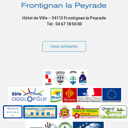
Hôtel de Ville – 34113 Frontignan la Peyrade
Tél : 04 67 18 50 00
nous contacter
Villes
jumelées
Sites
partenaires
Labels
Autres