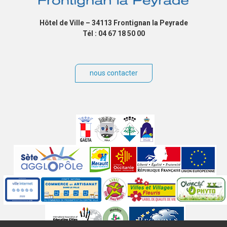
Hôtel de Ville – 34113 Frontignan la Peyrade
Tél : 04 67 18 50 00
nous contacter
Villes
jumelées
Sites
partenaires
Labels
Autres