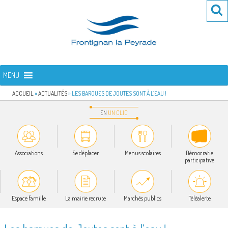
Aller
Re
R
au
po
contenu
:
principal
FRONTIGNAN LA PEYRADE
Bienvenue sur le site de la commune de Frontignan la Peyrade
MENU
ACCUEIL
»
ACTUALITÉS
»
LES BARQUES DE JOUTES SONT À L’EAU !
EN
UN
CLIC
Associations
Se déplacer
Menus scolaires
Démocratie
participative
Espace famille
La mairie recrute
Marchés publics
Téléalerte