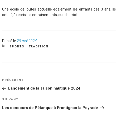
Une école de joutes accueille également les enfants dès 3 ans. Ils
ont déjà repris les entrainements, sur charriot.
Publié
Publié le
29 mai 2024
le
CATÉGORIES
SPORTS
|
TRADITION
NAVIGATION
Article
PRÉCÉDENT
DE
précédent
Lancement de la saison nautique 2024
L’ARTICLE
Article
SUIVANT
suivant
Les concours de Pétanque à Frontignan la Peyrade