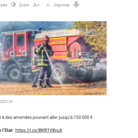
Imprimer
raste
Zoom
Imprimer
SDIS 34
t à des amendes pouvant aller jusqu’à 150 000 €.
 l’État
:
https://t.co/8N9l1V8yuX