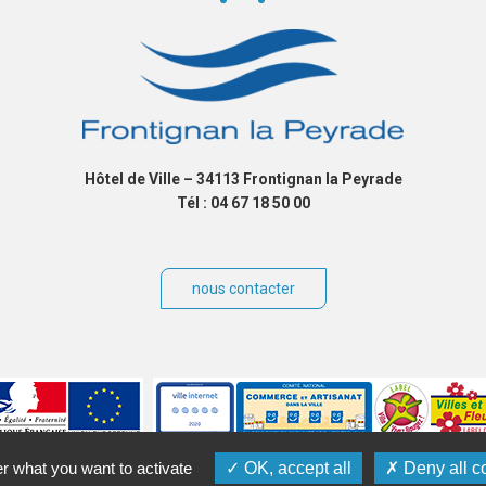
Hôtel de Ville – 34113 Frontignan la Peyrade
Tél : 04 67 18 50 00
nous contacter
er what you want to activate
OK, accept all
Deny all c
ibilité
Plan du site
Contact
Crédits
Gérer les cookies