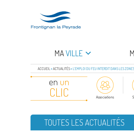
Aller
au
contenu
principal
FRONTIGNAN LA 
Bienvenue sur le site de la commune de Frontign
MA
VILLE
ACCUEIL
»
ACTUALITÉS
»
L’EMPLOI DU FEU INTERDIT DANS LES ZONE
en
un
CLIC
Associations
S
TOUTES LES ACTUALITÉS