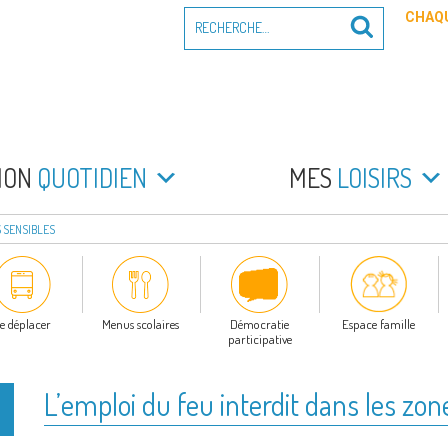
Recherche
CHAQU
Recherche
pour
:
PEYRADE
an la Peyrade
MON
QUOTIDIEN
MES
LOISIRS
S SENSIBLES
e déplacer
Menus scolaires
Démocratie
Espace famille
participative
L’emploi du feu interdit dans les zon