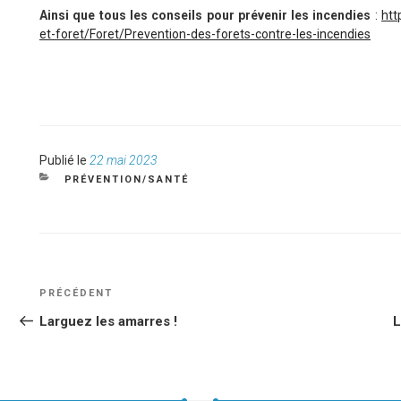
Ainsi que tous les conseils pour prévenir les incendies
:
htt
et-foret/Foret/Prevention-des-forets-contre-les-incendies
Publié
Publié le
22 mai 2023
le
CATÉGORIES
PRÉVENTION/SANTÉ
NAVIGATION
Article
PRÉCÉDENT
DE
précédent
Larguez les amarres !
L
L’ARTICLE