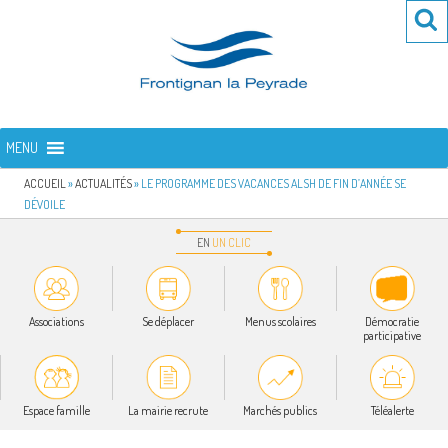
Aller
Re
R
au
po
contenu
:
principal
FRONTIGNAN LA PEYRADE
Bienvenue sur le site de la commune de Frontignan la Peyrade
MENU
ACCUEIL
»
ACTUALITÉS
»
LE PROGRAMME DES VACANCES ALSH DE FIN D’ANNÉE SE
DÉVOILE
EN
UN
CLIC
Associations
Se déplacer
Menus scolaires
Démocratie
participative
Espace famille
La mairie recrute
Marchés publics
Téléalerte