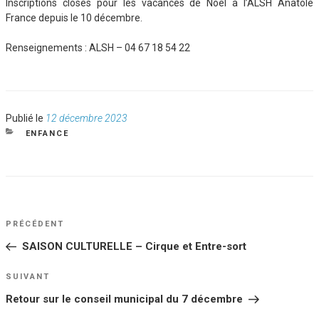
Inscriptions closes pour les vacances de Noël à l’ALSH Anatole
France depuis le 10 décembre.
Renseignements : ALSH – 04 67 18 54 22
Publié
Publié le
12 décembre 2023
le
CATÉGORIES
ENFANCE
NAVIGATION
Article
PRÉCÉDENT
DE
précédent
SAISON CULTURELLE – Cirque et Entre-sort
L’ARTICLE
Article
SUIVANT
suivant
Retour sur le conseil municipal du 7 décembre