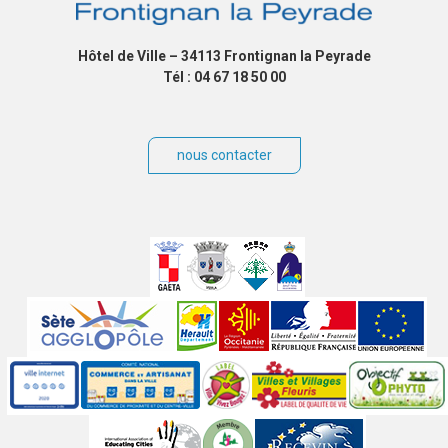
Hôtel de Ville – 34113 Frontignan la Peyrade
Tél : 04 67 18 50 00
nous contacter
Villes
jumelées
Sites
partenaires
Labels
Autres