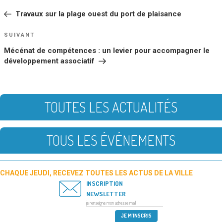
DE
précédent
Travaux sur la plage ouest du port de plaisance
L’ARTICLE
Article
SUIVANT
suivant
Mécénat de compétences : un levier pour accompagner le
développement associatif
TOUTES LES ACTUALITÉS
TOUS LES ÉVÉNEMENTS
CHAQUE JEUDI, RECEVEZ TOUTES LES ACTUS DE LA VILLE
INSCRIPTION
NEWSLETTER