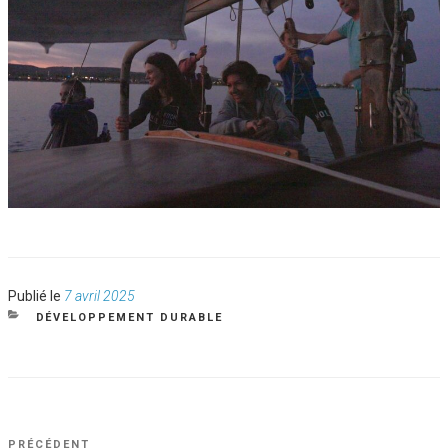
Publié
Publié le
7 avril 2025
le
CATÉGORIES
DÉVELOPPEMENT DURABLE
NAVIGATION
Article
PRÉCÉDENT