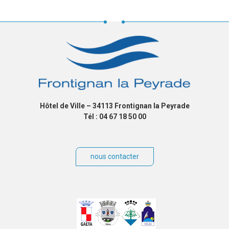
Hôtel de Ville – 34113 Frontignan la Peyrade
Tél : 04 67 18 50 00
nous contacter
Villes
jumelées