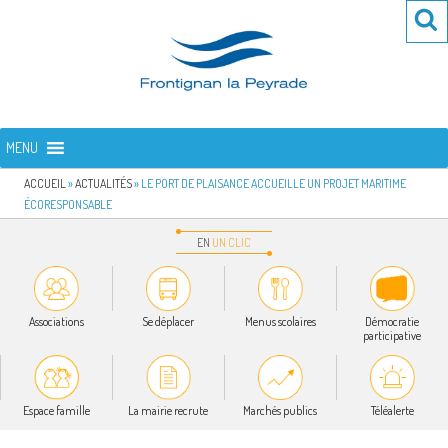
Aller
Re
R
au
po
contenu
:
principal
FRONTIGNAN LA PEYRADE
Bienvenue sur le site de la commune de Frontignan la Peyrade
MENU
ACCUEIL
»
ACTUALITÉS
»
LE PORT DE PLAISANCE ACCUEILLE UN PROJET MARITIME
ÉCORESPONSABLE
EN
UN
CLIC
Associations
Se déplacer
Menus scolaires
Démocratie
participative
Espace famille
La mairie recrute
Marchés publics
Téléalerte