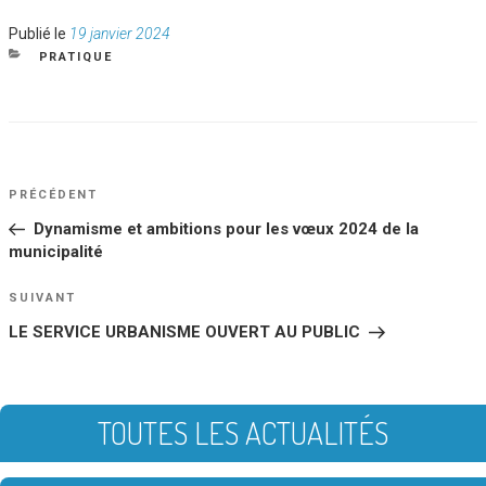
Publié
Publié le
19 janvier 2024
le
CATÉGORIES
PRATIQUE
NAVIGATION
Article
PRÉCÉDENT
DE
précédent
Dynamisme et ambitions pour les vœux 2024 de la
L’ARTICLE
municipalité
Article
SUIVANT
suivant
LE SERVICE URBANISME OUVERT AU PUBLIC
TOUTES LES ACTUALITÉS