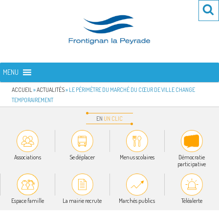
Aller
Re
R
au
po
contenu
:
principal
FRONTIGNAN LA PEYRADE
Bienvenue sur le site de la commune de Frontignan la Peyrade
MENU
ACCUEIL
»
ACTUALITÉS
»
LE PÉRIMÈTRE DU MARCHÉ DU CŒUR DE VILLE CHANGE
TEMPORAIREMENT
EN
UN
CLIC
Associations
Se déplacer
Menus scolaires
Démocratie
participative
Espace famille
La mairie recrute
Marchés publics
Téléalerte