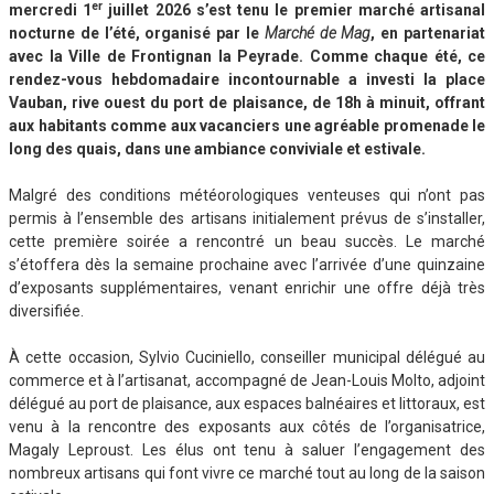
er
mercredi 1
juillet 2026 s’est tenu le premier marché artisanal
nocturne de l’été, organisé par le
Marché de Mag
, en partenariat
avec la Ville de Frontignan la Peyrade. Comme chaque été, ce
rendez-vous hebdomadaire incontournable a investi la place
Vauban, rive ouest du port de plaisance, de 18h à minuit, offrant
aux habitants comme aux vacanciers une agréable promenade le
long des quais, dans une ambiance conviviale et estivale.
Malgré des conditions météorologiques venteuses qui n’ont pas
permis à l’ensemble des artisans initialement prévus de s’installer,
cette première soirée a rencontré un beau succès. Le marché
s’étoffera dès la semaine prochaine avec l’arrivée d’une quinzaine
d’exposants supplémentaires, venant enrichir une offre déjà très
diversifiée.
À cette occasion, Sylvio Cuciniello, conseiller municipal délégué au
commerce et à l’artisanat, accompagné de Jean-Louis Molto, adjoint
délégué au port de plaisance, aux espaces balnéaires et littoraux, est
venu à la rencontre des exposants aux côtés de l’organisatrice,
Magaly Leproust. Les élus ont tenu à saluer l’engagement des
nombreux artisans qui font vivre ce marché tout au long de la saison