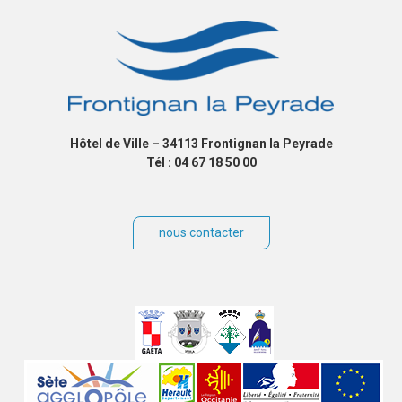
Hôtel de Ville – 34113 Frontignan la Peyrade
Tél : 04 67 18 50 00
nous contacter
Villes
jumelées
Sites
partenaires