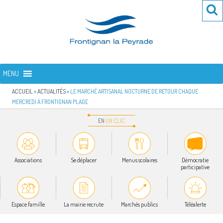
Aller
Re
R
au
po
contenu
:
principal
FRONTIGNAN LA PEYRADE
Bienvenue sur le site de la commune de Frontignan la Peyrade
MENU
ACCUEIL
»
ACTUALITÉS
»
LE MARCHÉ ARTISANAL NOCTURNE DE RETOUR CHAQUE
MERCREDI À FRONTIGNAN PLAGE
EN
UN
CLIC
Associations
Se déplacer
Menus scolaires
Démocratie
participative
Espace famille
La mairie recrute
Marchés publics
Téléalerte