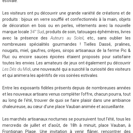
estivale.
Les visiteurs ont pu découvrir une grande variété de créations et de
produits : bijoux en verre soufflé et confectionnés à la main, objets
de décoration en bois ou en perles, vêtements avec la nouvelle
marque locale
34° Sud
, produits de soin, tatouages éphémères, livres
avec la présence des
Auteurs au Soleil
, etc., sans oublier les
nombreuses spécialités gourmandes ! Tielles Dassé, pralines,
nougats, miel, gaufres, crêpes, sirops artisanaux de la ferme Pic &
Fluc ou encore sauces épicées étaient proposés pour satisfaire
toutes les envies. Les amateurs de jeux ont également pu découvrir
Les Dés du Midi
, une nouveauté qui a suscité la curiosité des visiteurs
et qui animera les apéritifs de vos soirées estivales.
Entre les exposants fidèles présents depuis de nombreuses années
et les nouveaux artisans venus compléter l’offre, chacun pourra, tout
au long de l’été, trouver de quoi se faire plaisir dans une ambiance
chaleureuse, au cœur d’une place Vauban animée et accueillante.
Les marchés artisanaux nocturnes se poursuivent tout l’été, tous les
mercredis de juillet et d’août, de 18h à minuit, place Vauban, à
Frontignan Plage. Une invitation à venir flâner, rencontrer des