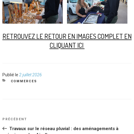
RETROUVEZ LE RETOUR EN IMAGES COMPLET EN
CLIQUANT ICI
Publié
Publié le
2 juillet 2026
le
CATÉGORIES
COMMERCES
NAVIGATION
Article
PRÉCÉDENT
DE
précédent
Travaux sur le réseau pluvial : des aménagements à
L’ARTICLE