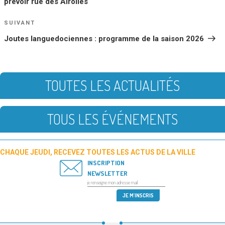
prévoir rue des Airolles
Article
SUIVANT
suivant
Joutes languedociennes : programme de la saison 2026
TOUTES LES ACTUALITÉS
TOUS LES ÉVÉNEMENTS
CHAQUE JEUDI, RECEVEZ TOUTES LES ACTUS DE LA VILLE
INSCRIPTION
NEWSLETTER