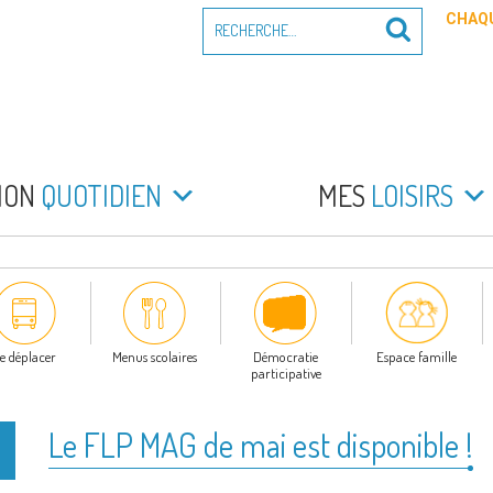
Recherche
CHAQU
Recherche
pour
:
PEYRADE
an la Peyrade
MON
QUOTIDIEN
MES
LOISIRS
e déplacer
Menus scolaires
Démocratie
Espace famille
participative
Le FLP MAG de mai est disponible !