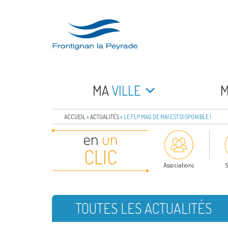
Aller
au
contenu
principal
FRONTIGNAN LA 
Bienvenue sur le site de la commune de Frontign
MA
VILLE
ACCUEIL
»
ACTUALITÉS
»
LE FLP MAG DE MAI EST DISPONIBLE !
en
un
CLIC
Associations
S
TOUTES LES ACTUALITÉS