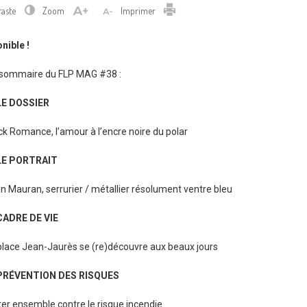
Imprimer
raste
Zoom
Imprimer
nible !
sommaire du FLP MAG #38 :
LE DOSSIER
ck Romance, l’amour à l’encre noire du polar
LE PORTRAIT
in Mauran, serrurier / métallier résolument ventre bleu
CADRE DE VIE
place Jean-Jaurès se (re)découvre aux beaux jours
PRÉVENTION DES RISQUES
ter ensemble contre le risque incendie