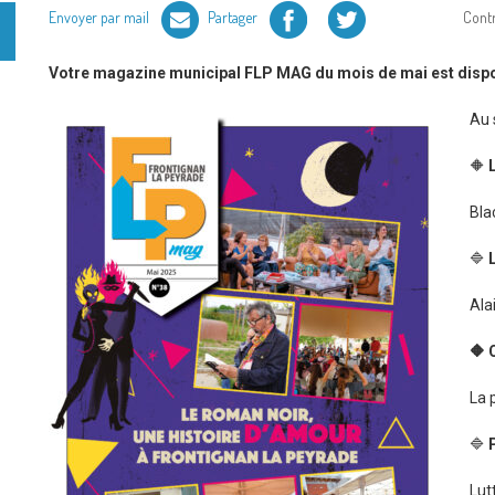
Facebook
Twitter
Envoyer par mail
Partager
Cont
Votre magazine municipal FLP MAG du mois de mai est dispo
Au 
🔶
Bla
🔷
Ala
🔶 
La 
🔷
Lut