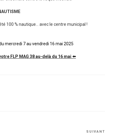
NAUTISME
été 100 % nautique… avec le centre municipal !
gjgghggjgjhghj
 du mercredi 7 au vendredi 16 mai 2025
u votre FLP MAG 38 au-delà du 16 mai ⬅️
Article
SUIVANT