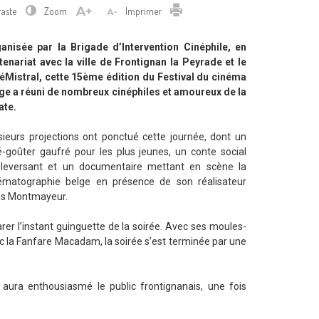
Imprimer
raste
Zoom
Imprimer
anisée par la Brigade d’Intervention Cinéphile, en
tenariat avec la ville de Frontignan la Peyrade et le
éMistral, cette 15ème édition du Festival du cinéma
ge a réuni de nombreux cinéphiles et amoureux de la
ate.
sieurs projections ont ponctué cette journée, dont un
é-goûter gaufré pour les plus jeunes, un conte social
leversant et un documentaire mettant en scène la
ématographie belge en présence de son réalisateur
s Montmayeur.
rer l’instant guinguette de la soirée. Avec ses moules-
ec la Fanfare Macadam, la soirée s’est terminée par une
aura enthousiasmé le public frontignanais, une fois