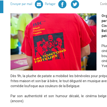
Facebook
Twitter
Envoyer par mail
Partager
Cont
Org
par
Cin
Bel
pat
Plu
cin
bou
cin
Yve
Dès 9h, la pluche de patate a mobilisé les bénévoles pour prépa
frites maison et son bar à bière, le tout dégusté en musique av
comédie loufoque aux couleurs de la Belgique.
Par son authenticité et son humour décalé, le cinéma belge 
(encore).