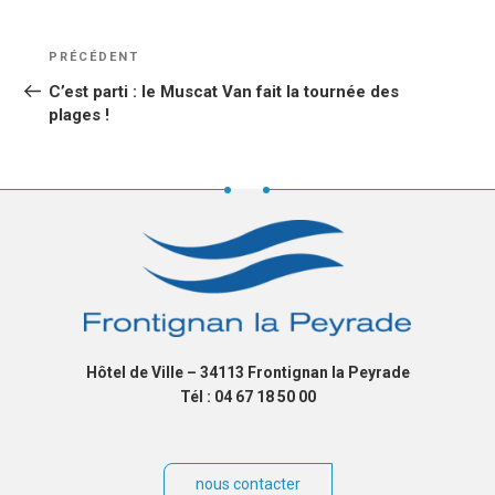
NAVIGATION
Article
PRÉCÉDENT
DE
précédent
C’est parti : le Muscat Van fait la tournée des
L’ARTICLE
plages !
Hôtel de Ville – 34113 Frontignan la Peyrade
Tél : 04 67 18 50 00
nous contacter