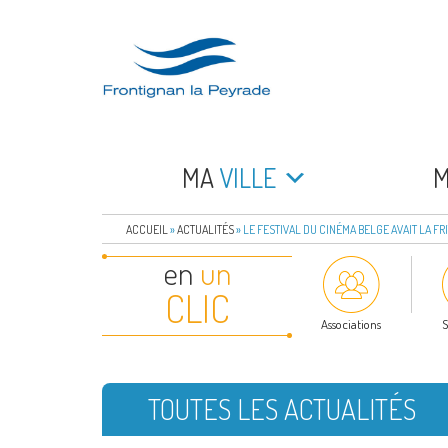
Aller
au
contenu
principal
FRONTIGNAN LA 
Bienvenue sur le site de la commune de Frontign
MA
VILLE
ACCUEIL
»
ACTUALITÉS
»
LE FESTIVAL DU CINÉMA BELGE AVAIT LA FRI
en
un
CLIC
Associations
S
TOUTES LES ACTUALITÉS