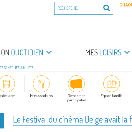
Recherche
CHAQU
Recherche
pour
:
PEYRADE
an la Peyrade
MON
QUOTIDIEN
MES
LOISIRS
TE SAMEDI 1ER JUILLET !
e déplacer
Menus scolaires
Démocratie
Espace famille
participative
Le Festival du cinéma Belge avait la fr