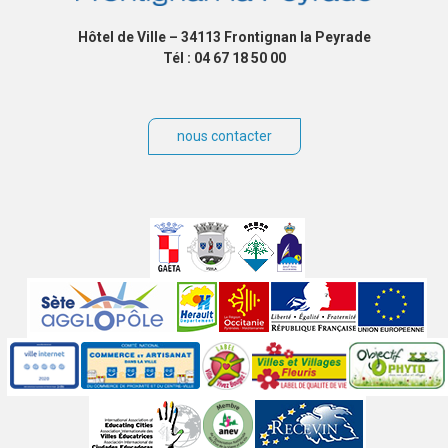
Hôtel de Ville – 34113 Frontignan la Peyrade
Tél : 04 67 18 50 00
nous contacter
Villes
jumelées
Sites
partenaires
Labels
Autres