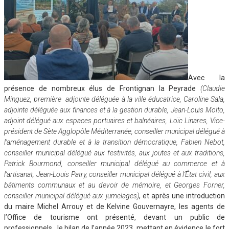
Avec la
présence de nombreux élus de Frontignan la Peyrade
(Claudie
Minguez, première adjointe déléguée à la ville éducatrice, Caroline Sala,
adjointe déléguée aux finances et à la gestion durable, Jean-Louis Molto,
adjoint délégué aux espaces portuaires et balnéaires, Loïc Linares, Vice-
président de Sète Agglopôle Méditerranée, conseiller municipal délégué à
l’aménagement durable et à la transition démocratique, Fabien Nebot,
conseiller municipal délégué aux festivités, aux joutes et aux traditions,
Patrick Bourmond, conseiller municipal délégué au commerce et à
l’artisanat, Jean-Louis Patry, conseiller municipal délégué à l’État civil, aux
bâtiments communaux et au devoir de mémoire, et Georges Forner,
conseiller municipal délégué aux jumelages)
, et après une introduction
du maire Michel Arrouy et de Kelvine Gouvernayre, les agents de
l’Office de tourisme ont présenté, devant un public de
professionnels, le bilan de l’année 2023, mettant en évidence le fort