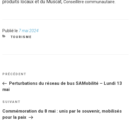
produits locaux et du Muscat,
Conseillère communautaire.
Publié
Publié le
7 mai 2024
le
CATÉGORIES
TOURISME
NAVIGATION
Article
PRÉCÉDENT
DE
précédent
Perturbations du réseau de bus SAMobilité – Lundi 13
L’ARTICLE
mai
Article
SUIVANT
suivant
Commémoration du 8 mai : unis par le souvenir, mobilisés
pour la paix