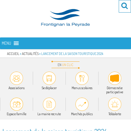
Aller
Re
R
au
po
contenu
:
principal
FRONTIGNAN LA PEYRADE
Bienvenue sur le site de la commune de Frontignan la Peyrade
MENU
ACCUEIL
»
ACTUALITÉS
»
LANCEMENT DE LA SAISON TOURISTIQUE 2024
EN
UN
CLIC
Associations
Se déplacer
Menus scolaires
Démocratie
participative
Espace famille
La mairie recrute
Marchés publics
Téléalerte