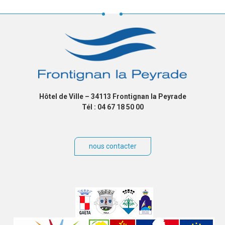
Hôtel de Ville – 34113 Frontignan la Peyrade
Tél : 04 67 18 50 00
nous contacter
Villes
jumelées
Sites