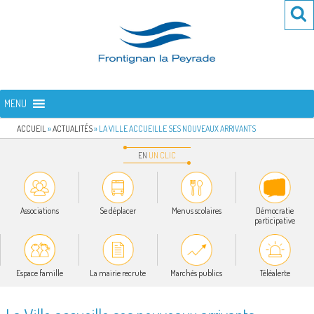
Aller
Re
R
au
po
contenu
:
principal
FRONTIGNAN LA PEYRADE
Bienvenue sur le site de la commune de Frontignan la Peyrade
MENU
ACCUEIL
»
ACTUALITÉS
»
LA VILLE ACCUEILLE SES NOUVEAUX ARRIVANTS
EN
UN
CLIC
Associations
Se déplacer
Menus scolaires
Démocratie
participative
Espace famille
La mairie recrute
Marchés publics
Téléalerte