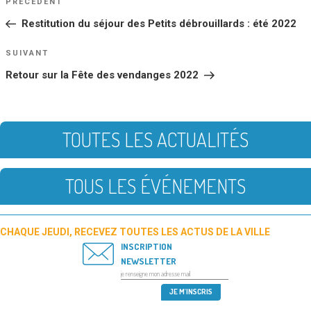
Article
PRÉCÉDENT
DE
précédent
Restitution du séjour des Petits débrouillards : été 2022
L’ARTICLE
Article
SUIVANT
suivant
Retour sur la Fête des vendanges 2022
TOUTES LES ACTUALITÉS
TOUS LES ÉVÉNEMENTS
CHAQUE JEUDI, RECEVEZ TOUTES LES ACTUS DE LA VILLE
INSCRIPTION
NEWSLETTER