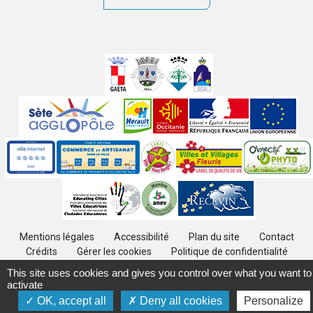
Villes
jumelées
Sites
partenaires
Labels
Autres
Mentions légales
Accessibilité
Plan du site
Contact
Crédits
Gérer les cookies
Politique de confidentialité
This site uses cookies and gives you control over what you want to
activate
OK, accept all
Deny all cookies
Personalize