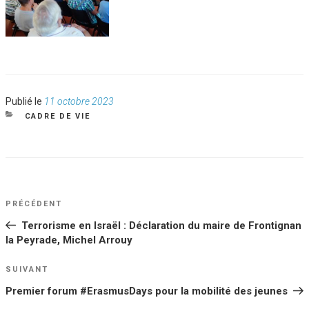
Publié
Publié le
11 octobre 2023
le
CATÉGORIES
CADRE DE VIE
NAVIGATION
Article
PRÉCÉDENT
DE
précédent
Terrorisme en Israël : Déclaration du maire de Frontignan
L’ARTICLE
la Peyrade, Michel Arrouy
Article
SUIVANT
suivant
Premier forum #ErasmusDays pour la mobilité des jeunes