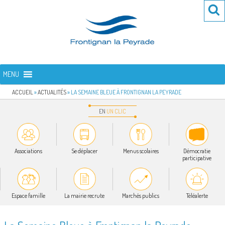
Aller
Re
R
au
po
contenu
:
principal
FRONTIGNAN LA PEYRADE
Bienvenue sur le site de la commune de Frontignan la Peyrade
MENU
ACCUEIL
»
ACTUALITÉS
»
LA SEMAINE BLEUE À FRONTIGNAN LA PEYRADE
EN
UN
CLIC
Associations
Se déplacer
Menus scolaires
Démocratie
participative
Espace famille
La mairie recrute
Marchés publics
Téléalerte