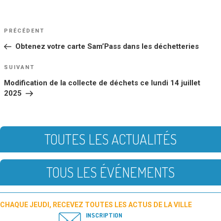
NAVIGATION
Article
PRÉCÉDENT
DE
précédent
Obtenez votre carte Sam’Pass dans les déchetteries
L’ARTICLE
Article
SUIVANT
suivant
Modification de la collecte de déchets ce lundi 14 juillet
2025
TOUTES LES ACTUALITÉS
TOUS LES ÉVÉNEMENTS
CHAQUE JEUDI, RECEVEZ TOUTES LES ACTUS DE LA VILLE
INSCRIPTION