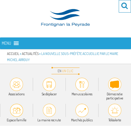
Aller
Re
R
au
po
contenu
:
principal
FRONTIGNAN LA PEYRADE
Bienvenue sur le site de la commune de Frontignan la Peyrade
MENU
ACCUEIL
»
ACTUALITÉS
»
LA NOUVELLE SOUS-PRÉFÈTE ACCUEILLIE PAR LE MAIRE
MICHEL ARROUY
EN
UN
CLIC
Associations
Se déplacer
Menus scolaires
Démocratie
participative
Espace famille
La mairie recrute
Marchés publics
Téléalerte