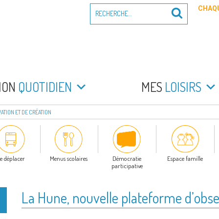
Recherche
CHAQU
Recherche
pour
:
PEYRADE
an la Peyrade
MON
QUOTIDIEN
MES
LOISIRS
ATION ET DE CRÉATION
e déplacer
Menus scolaires
Démocratie
Espace famille
participative
La Hune, nouvelle plateforme d’obser