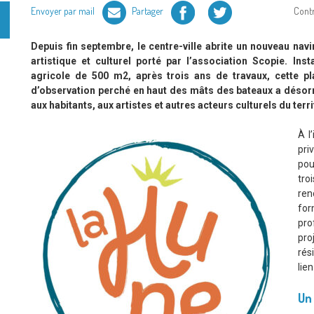
Facebook
Twitter
Envoyer par mail
Partager
Cont
Depuis fin septembre, le centre-ville abrite un nouveau navir
artistique et culturel porté par l’association Scopie. Ins
agricole de 500 m2, après trois ans de travaux, cette p
d’observation perché en haut des mâts des bateaux a désorm
aux habitants, aux artistes et autres acteurs culturels du terri
À l
pri
pou
tro
ren
fo
pro
pro
rés
lien
Un 