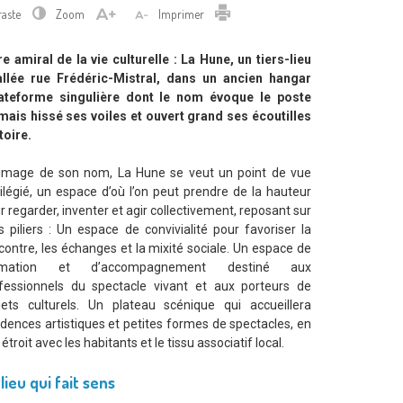
Imprimer
raste
Zoom
Imprimer
e amiral de la vie culturelle : La Hune, un tiers-lieu
tallée rue Frédéric-Mistral, dans un ancien hangar
lateforme singulière dont le nom évoque le poste
ais hissé ses voiles et ouvert grand ses écoutilles
toire.
’image de son nom, La Hune se veut un point de vue
vilégié, un espace d’où l’on peut prendre de la hauteur
r regarder, inventer et agir collectivement, reposant sur
is piliers : Un espace de convivialité pour favoriser la
contre, les échanges et la mixité sociale. Un espace de
rmation et d’accompagnement destiné aux
fessionnels du spectacle vivant et aux porteurs de
jets culturels. Un plateau scénique qui accueillera
idences artistiques et petites formes de spectacles, en
 étroit avec les habitants et le tissu associatif local.
lieu qui fait sens