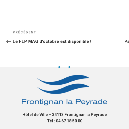
NAVIGATION
Article
PRÉCÉDENT
DE
précédent
Le FLP MAG d’octobre est disponible !
Pa
L’ARTICLE
Hôtel de Ville – 34113 Frontignan la Peyrade
Tél : 04 67 18 50 00