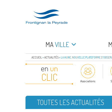
Aller
au
contenu
principal
FRONTIGNAN LA 
Bienvenue sur le site de la commune de Frontign
MA
VILLE
ACCUEIL
»
ACTUALITÉS
»
LA HUNE, NOUVELLE PLATEFORME D’OBSERV
en
un
CLIC
Associations
S
TOUTES LES ACTUALITÉS