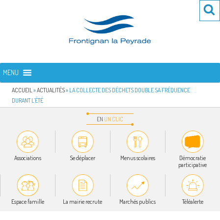
Aller
Re
R
au
po
contenu
:
principal
FRONTIGNAN LA PEYRADE
Bienvenue sur le site de la commune de Frontignan la Peyrade
MENU
ACCUEIL
»
ACTUALITÉS
»
LA COLLECTE DES DÉCHETS DOUBLE SA FRÉQUENCE
DURANT L’ÉTÉ
EN
UN
CLIC
Associations
Se déplacer
Menus scolaires
Démocratie
participative
Espace famille
La mairie recrute
Marchés publics
Téléalerte