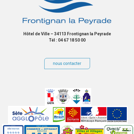
Hôtel de Ville – 34113 Frontignan la Peyrade
Tél : 04 67 18 50 00
nous contacter
Villes
jumelées
Sites
partenaires
Labels