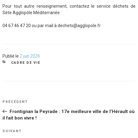
Pour tout autre renseignement, contactez le service déchets de
Sète Agglopôle Méditerranée :
04 67 46 47 20 ou par mail à dechets@agglopole.fr
Publié
Publié le
2 juin 2026
le
CATÉGORIES
CADRE DE VIE
NAVIGATION
Article
PRÉCÉDENT
DE
précédent
Frontignan la Peyrade : 17e meilleure ville de l’Hérault où
L’ARTICLE
il fait bon vivre !
Article
SUIVANT
suivant