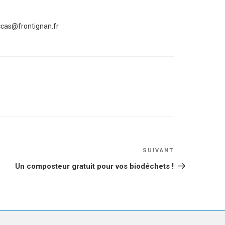
ccas@frontignan.fr
Article
SUIVANT
suivant
Un composteur gratuit pour vos biodéchets !