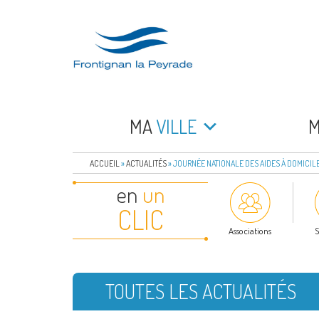
Aller
au
contenu
principal
FRONTIGNAN LA 
Bienvenue sur le site de la commune de Frontign
MA
VILLE
ACCUEIL
»
ACTUALITÉS
»
JOURNÉE NATIONALE DES AIDES À DOMICIL
en
un
CLIC
Associations
S
TOUTES LES ACTUALITÉS