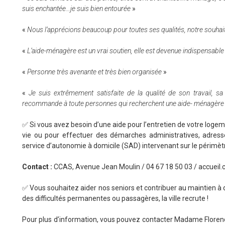
suis enchantée…je suis bien entourée
»
«
Nous l’apprécions beaucoup pour toutes ses qualités, notre souhait e
«
L’aide-ménagère est un vrai soutien, elle est devenue indispensabl
«
Personne très avenante et très bien organisée
»
«
Je suis extrêmement satisfaite de la qualité de son travail, sa 
recommande à toute personnes qui recherchent une aide- ménagère d
✅ Si vous avez besoin d’une aide pour l’entretien de votre log
vie ou pour effectuer des démarches administratives, adre
service d’autonomie à domicile (SAD) intervenant sur le périmè
Contact :
CCAS, Avenue Jean Moulin / 04 67 18 50 03 / accueil.
✅ Vous souhaitez aider nos seniors et contribuer au maintien 
des difficultés permanentes ou passagères, la ville recrute !
Pour plus d’information, vous pouvez contacter Madame Florence