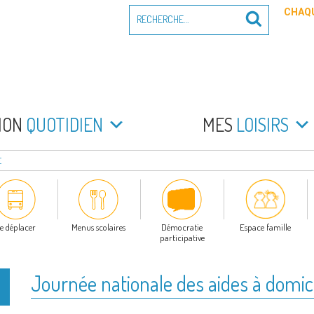
Recherche
CHAQU
Recherche
pour
:
PEYRADE
an la Peyrade
MON
QUOTIDIEN
MES
LOISIRS
E
e déplacer
Menus scolaires
Démocratie
Espace famille
participative
Journée nationale des aides à domic