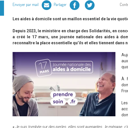
Facebook
Twitter
Envoyer par mail
Partager
Cont
Les aides à domicile sont un maillon essentiel de la vie quot
Depuis 2023, le ministère en charge des Solidarités, en conc
a créé le 17 mars, une journée nationale des aides à dom
reconnaître la place essentielle qu’ils et elles tiennent dans 
Auj
aux
quo
À F
dom
Fro
Le
ac
dom
«
Je suis tombée sur des perles, elles sont avenantes…le ménage, c’es