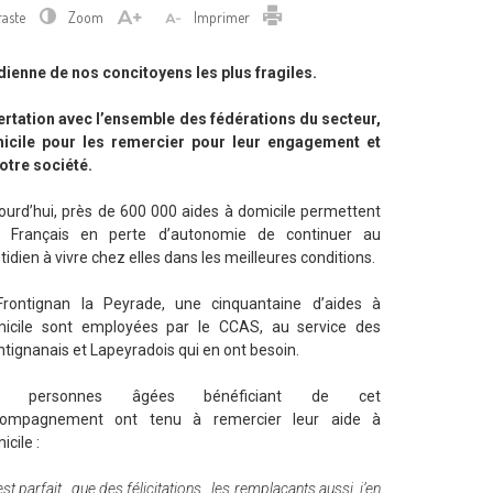
Imprimer
raste
Zoom
Imprimer
idienne de nos concitoyens les plus fragiles.
ertation avec l’ensemble des fédérations du secteur,
icile pour les remercier pour leur engagement et
notre société.
ourd’hui, près de 600 000 aides à domicile permettent
 Français en perte d’autonomie de continuer au
tidien à vivre chez elles dans les meilleures conditions.
rontignan la Peyrade, une cinquantaine d’aides à
icile sont employées par le CCAS, au service des
ntignanais et Lapeyradois qui en ont besoin.
s personnes âgées bénéficiant de cet
compagnement ont tenu à remercier leur aide à
icile :
t parfait…que des félicitations…les remplaçants aussi, j’en