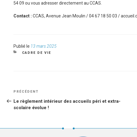
54 09 ou vous adresser directement au CCAS.
Contact :
CCAS, Avenue Jean Moulin / 04 67 18 50 03 / accueil.
Publié
Publié le
13 mars 2025
le
CATÉGORIES
CADRE DE VIE
NAVIGATION
Article
PRÉCÉDENT
DE
précédent
Le règlement intérieur des accueils péri et extra-
L’ARTICLE
scolaire évolue !