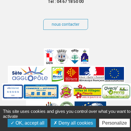
Tél : 04 67 18 50 00
nous contacter
Villes
jumelées
Sites
partenaires
Labels
Autres
This site uses cookies and gives you control over what you want to
activate
OK, accept all
Deny all cookies
Personalize
Mentions légales
Accessibilité
Plan du site
Contact