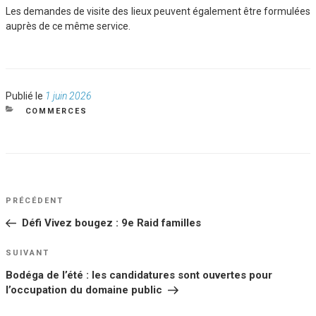
Les demandes de visite des lieux peuvent également être formulées
auprès de ce même service.
Publié
Publié le
1 juin 2026
le
CATÉGORIES
COMMERCES
NAVIGATION
Article
PRÉCÉDENT
DE
précédent
Défi Vivez bougez : 9e Raid familles
L’ARTICLE
Article
SUIVANT
suivant
Bodéga de l’été : les candidatures sont ouvertes pour
l’occupation du domaine public