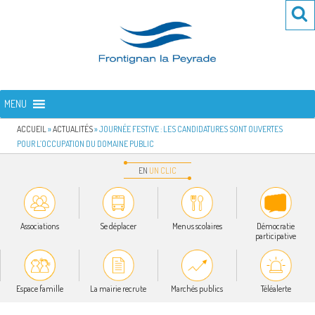
Aller
Re
R
au
po
contenu
:
principal
FRONTIGNAN LA PEYRADE
Bienvenue sur le site de la commune de Frontignan la Peyrade
MENU
ACCUEIL
»
ACTUALITÉS
»
JOURNÉE FESTIVE : LES CANDIDATURES SONT OUVERTES
POUR L’OCCUPATION DU DOMAINE PUBLIC
EN
UN
CLIC
Associations
Se déplacer
Menus scolaires
Démocratie
participative
Espace famille
La mairie recrute
Marchés publics
Téléalerte