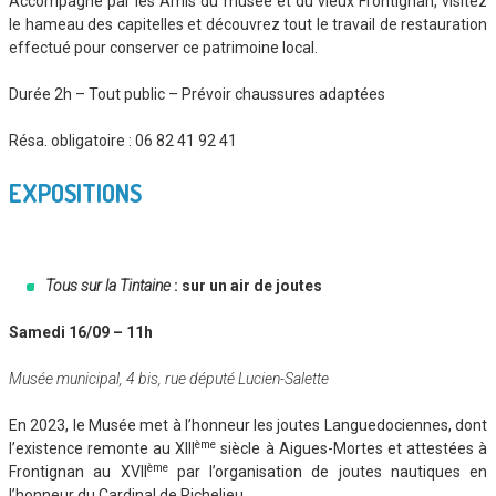
Accompagné par les Amis du musée et du vieux Frontignan, visitez
le hameau des capitelles et découvrez tout le travail de restauration
effectué pour conserver ce patrimoine local.
Durée 2h – Tout public – Prévoir chaussures adaptées
Résa. obligatoire : 06 82 41 92 41
EXPOSITIONS
Tous sur la Tintaine
: sur un air de joutes
Samedi 16/09 – 11h
Musée municipal, 4 bis, rue député Lucien-Salette
En 2023, le Musée met à l’honneur les joutes Languedociennes, dont
ème
l’existence remonte au XIII
siècle à Aigues-Mortes et attestées à
ème
Frontignan au XVII
par l’organisation de joutes nautiques en
l’honneur du Cardinal de Richelieu.