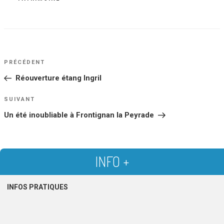
NAVIGATION
Article
PRÉCÉDENT
DE
précédent
Réouverture étang Ingril
L’ARTICLE
Article
SUIVANT
suivant
Un été inoubliable à Frontignan la Peyrade
INFO +
INFOS PRATIQUES