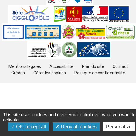
Sites
partenaires
Labels
Autres
Mentions légales
Accessibilité
Plan du site
Contact
Crédits
Gérer les cookies
Politique de confidentialité
This site uses cookies and gives you control over what you want to
activate
OK, accept all
Deny all cookies
Personalize