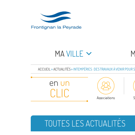
Aller
au
contenu
principal
FRONTIGNAN LA 
Bienvenue sur le site de la commune de Frontign
MA
VILLE
ACCUEIL
»
ACTUALITÉS
»
INTEMPÉRIES : DES TRAVAUX À VENIR POUR 
en
un
CLIC
Associations
S
TOUTES LES ACTUALITÉS