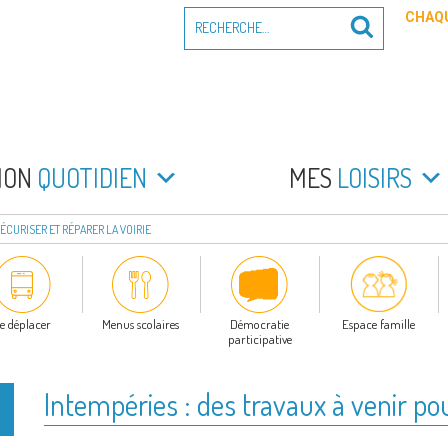
Recherche
CHAQU
Recherche
pour
:
PEYRADE
an la Peyrade
MON
QUOTIDIEN
MES
LOISIRS
SÉCURISER ET RÉPARER LA VOIRIE
e déplacer
Menus scolaires
Démocratie
Espace famille
participative
Intempéries : des travaux à venir pou