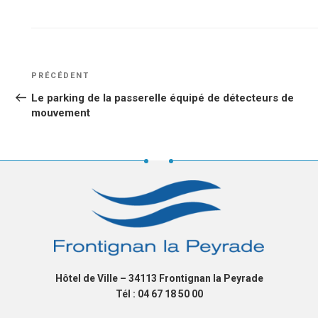
NAVIGATION
Article
PRÉCÉDENT
DE
précédent
Le parking de la passerelle équipé de détecteurs de
L’ARTICLE
mouvement
Hôtel de Ville – 34113 Frontignan la Peyrade
Tél : 04 67 18 50 00