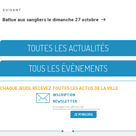
L’ARTICLE
Article
SUIVANT
suivant
Battue aux sangliers le dimanche 27 octobre
TOUTES LES ACTUALITÉS
TOUS LES ÉVÉNEMENTS
CHAQUE JEUDI, RECEVEZ TOUTES LES ACTUS DE LA VILLE
INSCRIPTION
NEWSLETTER