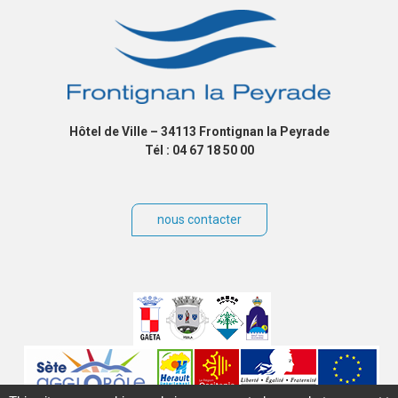
Hôtel de Ville – 34113 Frontignan la Peyrade
Tél : 04 67 18 50 00
nous contacter
Villes
jumelées
Sites
partenaires