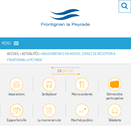
Aller
Re
R
au
po
contenu
:
principal
FRONTIGNAN LA PEYRADE
Bienvenue sur le site de la commune de Frontignan la Peyrade
MENU
ACCUEIL
»
ACTUALITÉS
»
INAUGURATION D’UN NOUVEL ESPACE DE RÉCEPTION À
FRONTIGNAN LA PEYRADE
EN
UN
CLIC
Associations
Se déplacer
Menus scolaires
Démocratie
participative
Espace famille
La mairie recrute
Marchés publics
Téléalerte