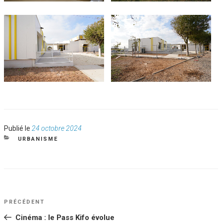
Publié
Publié le
24 octobre 2024
le
CATÉGORIES
URBANISME
NAVIGATION
Article
PRÉCÉDENT
DE
précédent
Cinéma : le Pass Kifo évolue